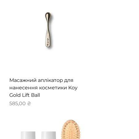
Масажний аплікатор для
нанесення косметики Koy
Gold Lift Ball
Ціна
585,00 ₴