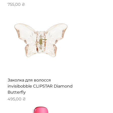
Ціна
755,00 ₴
Заколка для волосся
invisibobble CLIPSTAR Diamond
Butterfly
Ціна
495,00 ₴