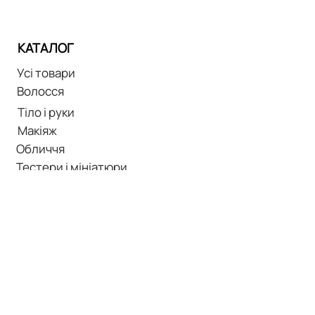
КАТАЛОГ
Усі товари
Волосся
Тіло і руки
Макіяж
Обличчя
Тестери і мініатюри
+380 99 017-28-96
oksanakbeauty@gmail.com
@cholo.com.ua