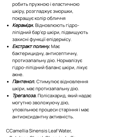
робить пружною і еластичною
шкіру, розгладжує зморшки,
покращує колір обличчя
Кераміди.
Відновлюють гідро-
ліпідний бар'єр шкіри, підвищують
захисні функції епідермісу.
Екстракт полину.
Має
бактерицидну, антисептичну,
протизапальну дію. Нормалізує
гідро-ліпідний баланс шкіри, лікує
акне.
Пантенол.
Стимулює відновлення
шкіри, має протизапальну дію.
Трегалоза.
Полісахарид, який надає
могутню зволожуючу дію,
уповільнює процеси старіння і має
антиоксидантну активність.
С
Camellia Sinensis Leaf Water,