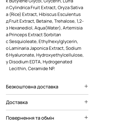
к
Butylene Glycol, Glycerin, Luffa
л
Cylindrica Fruit Extract, Oryza Sativa
а
(Rice) Extract, Hibiscus Esculentus
д
Fruit Extract, Betaine, Trehalose, 1,2-
з
Hexanediol, Aqua(Water), Artemisia
а
Princeps Extract Sorbitan
с
Sesquioleate, Ethylhexylglycerin,
о
Laminaria Japonica Extract, Sodium
б
Hyaluronate, Hydroxyethylcellulose,
у
Disodium EDTA, Hydrogenated
Lecithin, Ceramide NP.
Безкоштовна доставка
Безкоштовна доставка Новою
Доставка
поштою по Україні при замовленні від
3000 грн.
Ми пропонуємо вам наступні
Повернення та обмін
варіанти доставки замовлення:
— До відділення Нової Пошти
Відповідно до Закону "Про Захист