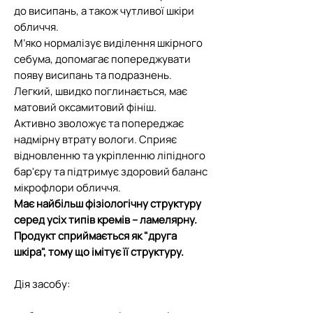
до висипань, а також чутливої шкіри
обличчя.
М’яко нормалізує виділення шкірного
себума, допомагає попереджувати
появу висипань та подразнень.
Легкий, швидко поглинається, має
матовий оксамитовий фініш.
Активно зволожує та попереджає
надмірну втрату вологи. Сприяє
відновленню та укріпленню ліпідного
бар'єру та підтримує здоровий баланс
мікрофлори обличчя.
Має найбільш фізіологічну структуру
серед усіх типів кремів – ламелярну.
Продукт сприймається як "друга
шкіра", тому що імітує її структуру.
Дія засобу: