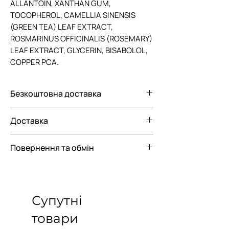
ALLANTOIN, XANTHAN GUM,
TOCOPHEROL, CAMELLIA SINENSIS
(GREEN TEA) LEAF EXTRACT,
ROSMARINUS OFFICINALIS (ROSEMARY)
LEAF EXTRACT, GLYCERIN, BISABOLOL,
COPPER PCА.
Безкоштовна доставка
Безкоштовна доставка Новою
Доставка
поштою по Україні при замовленні від
3000 грн.
Ми пропонуємо вам наступні
Повернення та обмін
варіанти доставки замовлення:
— До відділення Нової Пошти
Відповідно до Закону "Про Захист
— До поштомату Нової пошти
прав споживачів"
парфюмерно-косметичні товари
Супутні
входять в перелік непродовольчих
товарів належної якості, що не
товари
підлягають поверненню або обміну