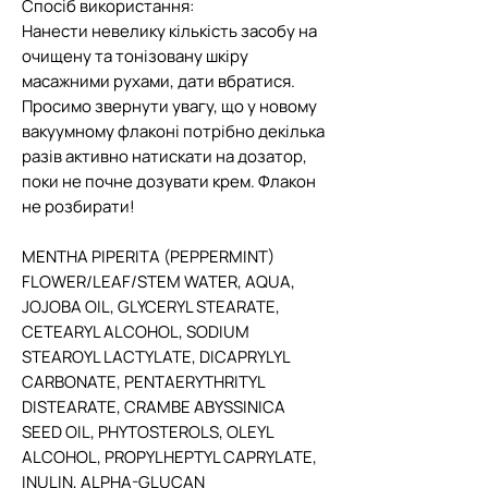
Спосіб використання:
Нанести невелику кількість засобу на
очищену та тонізовану шкіру
масажними рухами, дати вбратися.
Просимо звернути увагу, що у новому
вакуумному флаконі потрібно декілька
разів активно натискати на дозатор,
поки не почне дозувати крем. Флакон
не розбирати!
MENTHA PIPERITA (PEPPERMINT)
FLOWER/LEAF/STEM WATER, AQUA,
JOJOBA OIL, GLYCERYL STEARATE,
CETEARYL ALCOHOL, SODIUM
STEAROYL LACTYLATE, DICAPRYLYL
CARBONATE, PENTAERYTHRITYL
DISTEARATE, CRAMBE ABYSSINICA
SEED OIL, PHYTOSTEROLS, OLEYL
ALCOHOL, PROPYLHEPTYL CAPRYLATE,
INULIN, ALPHA-GLUCAN