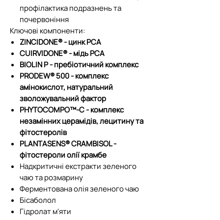
профілактика подразнень та
почервоніння
Ключові компоненти:
ZINCIDONE® - цинк РСА
CUIRVIDONE® - мідь РСА
BIOLIN P - пребіотичний комплекс
PRODEW® 500 - комплекс
амінокислот, натуральний
зволожувальний фактор
PHYTOCOMPO™-C - комплекс
незамінних церамідів, лецитину та
фітостеролів
PLANTASENS® CRAMBISOL -
фітостероли олії крамбе
Надкритичні екстракти зеленого
чаю та розмарину
Ферментована олія зеленого чаю
Бісаболол
Гідролат м'яти