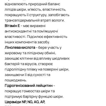
відновлюють природний баланс
ліпідів шкіри, м’якість, еластичність,
покращують її структуру, запобігають
трансепідермальній втраті вологи.
Вітамін Е
– має виражені
антиоксидантні та пом’якшуючі
властивості. Підсилює ефективність
інших компонентів засобу.
Лінолева кислота
– бере участь у
жировому та ліпідному обміні,
захищає клітини від впливу шкідливих
бактерій та вірусів, створює
гідроліпідну плівку на поверхні шкіри,
захищаючи її від сухості та
пошкоджень.
Гідрогенізований лейцитин
–
покращує гомеостаз шкіри та
підтримує бар’єрну функцію шкіри.
Цераміди NP, NG, AG, AP,