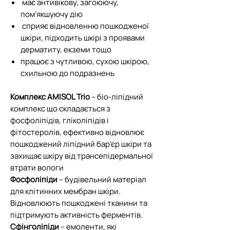
має антивікову, загоюючу,
пом’якшуючу дію
сприяє відновленню пошкодженої
шкіри, підходить шкірі з проявами
дерматиту, екземи тощо
працює з чутливою, сухою шкірою,
схильною до подразнень
Комплекс AMISOL Trio
– біо-ліпідний
комплекс що складається з
фосфоліпідів, гліколіпідів і
фітостеролів, ефективно відновлює
пошкоджений ліпідний бар’єр шкіри та
захищає шкіру від трансепідермальної
втрати вологи
Фосфоліпіди
– будівельний матеріал
для клітинних мембран шкіри.
Відновлюють пошкоджені тканини та
підтримують активність ферментів.
Сфінголіпіди
– емоленти, які