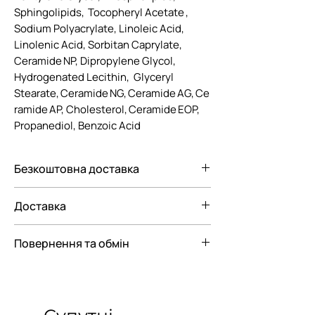
Sphingolipids, Tocopheryl Acetate ,
Sodium Polyacrylate, Linoleic Acid,
Linolenic Acid, Sorbitan Caprylate,
Ceramide NP, Dipropylene Glycol,
Hydrogenated Lecithin, Glyceryl
Stearate, Ceramide NG, Ceramide AG, Ce
ramide AP, Cholesterol, Ceramide EOP,
Propanediol, Benzoic Acid
Безкоштовна доставка
Безкоштовна доставка Новою
Доставка
поштою по Україні при замовленні від
3000 грн.
Ми пропонуємо вам наступні
Повернення та обмін
варіанти доставки замовлення:
— До відділення Нової Пошти
Відповідно до Закону "Про Захист
— До поштомату Нової пошти
прав споживачів"
парфюмерно-косметичні товари