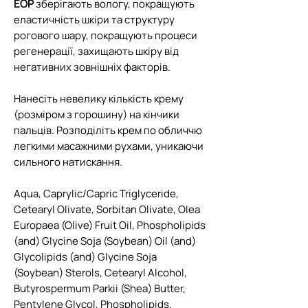
EOP
зберігають вологу, покращують
еластичність шкіри та структуру
рогового шару, покращують процеси
регенерації, захищають шкіру від
негативних зовнішніх факторів.
Нанесіть невелику кількість крему
(розміром з горошину) на кінчики
пальців. Розподіліть крем по обличчю
легкими масажними рухами, уникаючи
сильного натискання.
Aqua, Caprylic/Capric Triglyceride,
Cetearyl Olivate, Sorbitan Olivate, Olea
Europaea (Olive) Fruit Oil, Phospholipids
(and) Glycine Soja (Soybean) Oil (and)
Glycolipids (and) Glycine Soja
(Soybean) Sterols, Cetearyl Alcohol,
Butyrospermum Parkii (Shea) Butter,
Pentylene Glycol, Phospholipids,