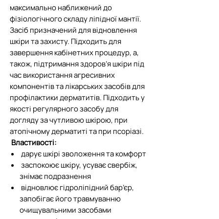
максимально наближений до
фізіологічного складу ліпідної мантії.
Засіб призначений для відновлення
шкіри та захисту. Підходить для
завершення кабінетних процедур, а,
також, підтримання здоров’я шкіри під
час використання агресивних
компонентів та лікарських засобів для
профілактики дерматитів. Підходить у
якості регулярного засобу для
догляду за чутливою шкірою, при
атопічному дерматиті та при псоріазі.
Властивості:
дарує шкірі зволоження та комфорт
заспокоює шкіру, усуває свербіж,
знімає подразнення
відновлює гідроліпідний бар’єр,
запобігає його травмуванню
очищувальними засобами