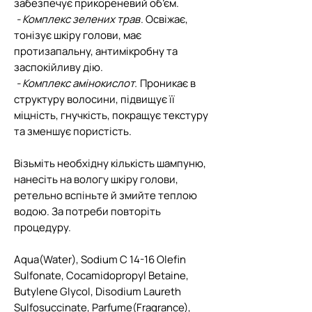
забезпечує прикореневий об’єм.
- Комплекс зелених трав
. Освіжає,
тонізує шкіру голови, має
протизапальну, антимікробну та
заспокійливу дію.
- Комплекс амінокислот.
Проникає в
структуру волосини, підвищує її
міцність, гнучкість, покращує текстуру
та зменшує пористість.
Візьміть необхідну кількість шампуню,
нанесіть на вологу шкіру голови,
ретельно вспіньте й змийте теплою
водою. За потреби повторіть
процедуру.
Aqua(Water), Sodium C 14-16 Olefin
Sulfonate, Cocamidopropyl Betaine,
Butylene Glycol, Disodium Laureth
Sulfosuccinate, Parfume(Fragrance),