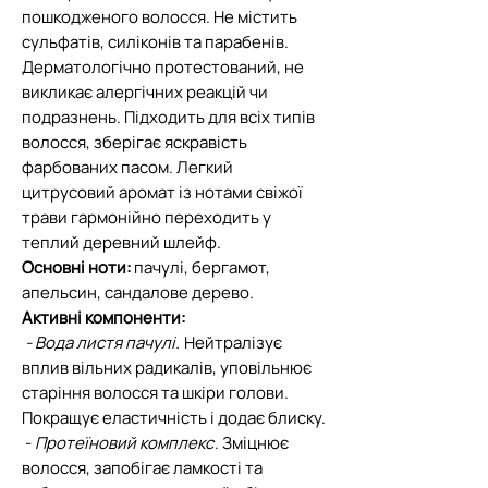
пошкодженого волосся. Не містить
сульфатів, силіконів та парабенів.
Дерматологічно протестований, не
викликає алергічних реакцій чи
подразнень. Підходить для всіх типів
волосся, зберігає яскравість
фарбованих пасом. Легкий
цитрусовий аромат із нотами свіжої
трави гармонійно переходить у
теплий деревний шлейф.
Основні ноти:
пачулі, бергамот,
апельсин, сандалове дерево.
Активні компоненти:
- Вода листя пачулі.
Нейтралізує
вплив вільних радикалів, уповільнює
старіння волосся та шкіри голови.
Покращує еластичність і додає блиску.
-
Протеїновий комплекс
. Зміцнює
волосся, запобігає ламкості та