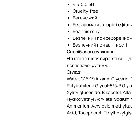
4,5-5,5 pH
Cruelty-free
Веганський
Без ароматизаторів і ефірн
Без глютену
Безпечний при себорейном
Безпечний при вагітності
Спосіб застосування:
Наносьте після сироватки. Підх
доглядової рутини.
Склад:
Water, C15-19 Alkane, Glycerin, 
Polybutylene Glycol-8/​5/​3 Glyc
Xylitylglucoside, Bisabolol, Alla
Hydroxyethyl Acrylate/Sodium 
Ammonium Acryloyldimethyltaur
Acid, Tocopherol, Ethylhexylgl