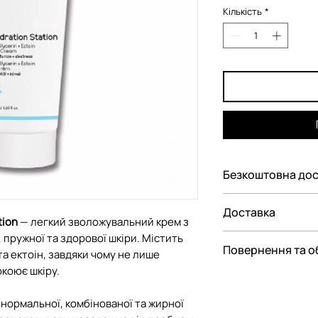
Кількість
*
Безкоштовна дос
Безкоштовна дост
Доставка
грн
tion
— легкий зволожувальний крем з
 пружної та здорової шкіри. Містить
Ми пропонуємо ва
Повернення та о
а ектоін, завдяки чому не лише
замовлення:
окоює шкіру.
— До відділення Н
Відповідно до Зак
— До поштомату Н
споживачів"
нормальної, комбінованої та жирної
парфюмерно-косме