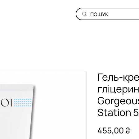
Гель-кре
гліцери
Gorgeous
Station 5
Ці
455,00 ₴