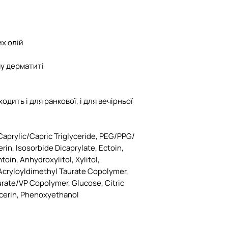
их олій
у дерматиті
одить і для ранкової, і для вечірньої
Caprylic/Capric Triglyceride, PEG/​PPG/​
erin, Isosorbide Dicaprylate, Ectoin,
ntoin, Anhydroxylitol, Xylitol,
Acryloyldimethyl Taurate Copolymer,
ate/​VP Copolymer, Glucose, Citric
ycerin, Phenoxyethanol