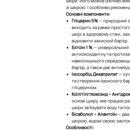
шкіри. Його можна сміливо ви
зі шкірою. І особливо рекомен
Основні компоненти:
Гліцерин 5%
— природний з
виходить за рамки простого
шкірі в здоровому стані, за
відновити захисний бар’єр.
Ектоін 1 %
— універсальний 
антиоксидантну та протизап
навколишнього середовища,
бар’єр, а також дає антиейд
Ізосорбід Дикаприлат
— суч
та створення захисного бар
гліцерином.
Ксілітілглюкозид
+
Ангідро
основі цукру, яке працює р
шкіри зв’язувати воду та п
Бісаболол
+
Алантоїн
— два
шкірою, відомі своєю заспо
Особливості: