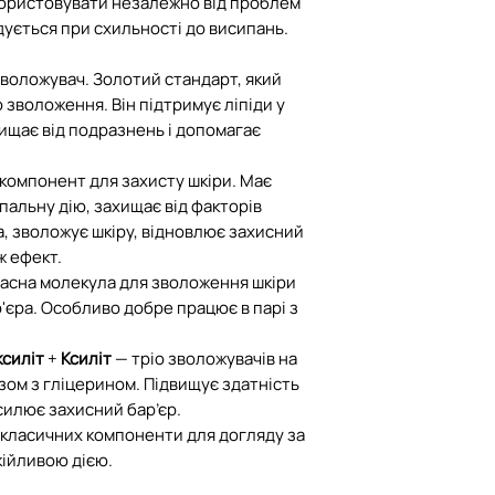
користовувати незалежно від проблем
перелік непродов
дується при схильності до висипань.
якості, що не під
обміну
воложувач. Золотий стандарт, який
 зволоження. Він підтримує ліпіди у
У разі пошкодженн
хищає від подразнень і допомагає
транспортування 
компенсацію при 
компонент для захисту шкіри. Має
умов:
альну дію, захищає від факторів
- посилка була ро
 зволожує шкіру, відновлює захисний
(при кур'єрі для к
ж ефект.
складений акт ог
асна молекула для зволоження шкіри
Пошти про пошко
'єра. Особливо добре працює в парі з
ксиліт
+
Ксиліт
— тріо зволожувачів на
азом з гліцерином. Підвищує здатність
осилює захисний бар’єр.
 класичних компоненти для догляду за
кійливою дією.