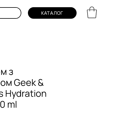
КАТАЛОГ
м з
ном Geek &
 Hydration
0 ml
на