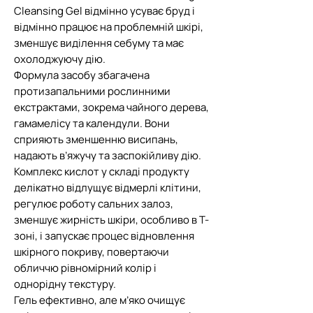
Cleansing Gel відмінно усуває бруд і
відмінно працює на проблемній шкірі,
зменшує виділення себуму та має
охолоджуючу дію.
Формула засобу збагачена
протизапальними рослинними
екстрактами, зокрема чайного дерева,
гамамелісу та календули. Вони
сприяють зменшенню висипань,
надають в’яжучу та заспокійливу дію.
Комплекс кислот у складі продукту
делікатно відлущує відмерлі клітини,
регулює роботу сальних залоз,
зменшує жирність шкіри, особливо в Т-
зоні, і запускає процес відновлення
шкірного покриву, повертаючи
обличчю рівномірний колір і
однорідну текстуру.
Гель ефективно, але м’яко очищує