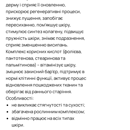
дерму і сприяє її оновленню,
прискорює регенеративні процеси,
знижує лущення, запобігає
пересиханню, пом’якшує шкіру,
стимулює синтез колагену, підвищує
пружність шкіри, знімає подразнення,
сприяє зменшенню висипань.
Комплекс корисних кислот (фолієва,
пантотенова, стеаринова та
пальмітинова) – вітамінізує шкіру,
зміцнює захисний бар’єр, підтримує в
нормі клітинні функції, активує процес
відновлення пошкоджених тканин та
оберігає від раннього старіння.
Особливості:
не викликає стягнутості та сухості;
збагачена рослинним комплексом;
відмінно працює на всіх типах
шкіри.