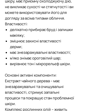
шкіру, має приємну охолоджуючу дію,
не викликає сухості чи стягнутості і ви
можете використовувати його для
догляду за всіма типами обличчя.
Властивості:
делікатно прибирає бруд і залишки
макіяжу;
зміцнює захисні властивості
дерми;
має знезаражувальні властивості;
м’яко знімає ороговілий шар;
вирівнює тон і мікрорельєф шкіри.
Основні активні компоненти:
Екстракт чайного дерева – має
знезаражувальні та очищувальні
властивості, стримує запальні
процеси та покращує стан проблемної
шкіри.
Комплекс рослинних олій – живить