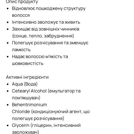
Опис продукту
Відновлює пошкоджену структуру
волосся
Інтенсивно зволожує та живить
Захищає від зовнішніх чинників
(сонце, тепло, забруднення)
Полегшує розчісування та зменшує
ламкість
Надає волоссю м’якість та
шовковистість
Активні інгредієнти
Aqua (Вода)
Cetearyl Alcohol (емульгатор та
пом’якшувач)
Behentrimonium
Chloride (кондиціонуючий агент, що
полегшує розчісування)
Glycerin (гліцерин, інтенсивний
зволожувач)