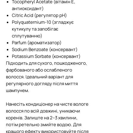
Tocopheryl Acetate (вітамін Е,
антиоксидант)
Citric Acid (регулятор pH)
Polyquaternium-10 (згладжує
кутикулу та запобігає
сплутуванню)
Parfum (ароматизатор)
Sodium Benzoate (консервант)
Potassium Sorbate (консервант)
Підходить для сухого, пошкодженого,
фарбованого або ослабленого
волосся. Ідеальний варіант для
регулярного догляду після миття
шампунем.
Нанесіть кондиціонер на чисте вологе
волосся по всій довжині, уникаючи
коренів. Залиште на 2–3 хвилини,
потім ретельно змийте водою. Для
кращого ефекту використовуйте після