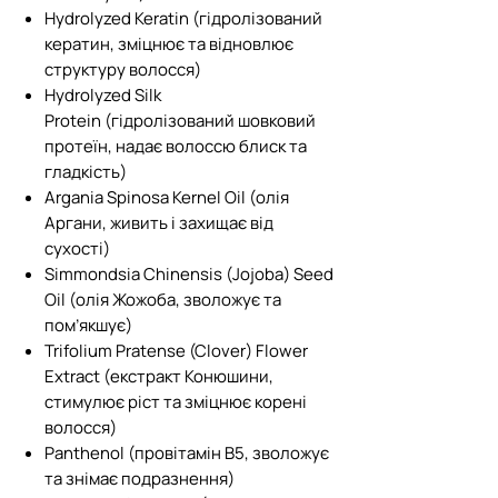
Hydrolyzed Keratin (гідролізований
кератин, зміцнює та відновлює
структуру волосся)
Hydrolyzed Silk
Protein (гідролізований шовковий
протеїн, надає волоссю блиск та
гладкість)
Argania Spinosa Kernel Oil (олія
Аргани, живить і захищає від
сухості)
Simmondsia Chinensis (Jojoba) Seed
Oil (олія Жожоба, зволожує та
пом’якшує)
Trifolium Pratense (Clover) Flower
Extract (екстракт Конюшини,
стимулює ріст та зміцнює корені
волосся)
Panthenol (провітамін B5, зволожує
та знімає подразнення)