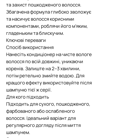
та захист пошкодженого волосся.
Збагачена формула глибоко зволожує
та насичує волосся корисними
компонентами, роблячи його м’яким,
гладеньким та блискучим.
Ключові переваги
Спосіб використання
Нанесіть кондиціонер на чисте вологе
волосся по всій довжині, уникаючи
коренів. Залиште на 2–3 хвилини,
потім ретельно змийте водою. Для
кращого ефекту використовуйте після
шампуню тієї ж серії.
Для кого підходить
Підходить для сухого, пошкодженого,
фарбованого або ослабленого
волосся. Ідеальний варіант для
регулярного догляду після миття
шампунем.