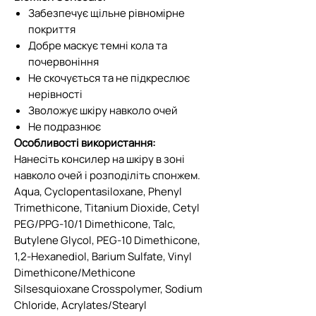
Забезпечує щільне рівномірне
покриття
Добре маскує темні кола та
почервоніння
Не скочується та не підкреслює
нерівності
Зволожує шкіру навколо очей
Не подразнює
Особливості використання:
Нанесіть консилер на шкіру в зоні
навколо очей і розподіліть спонжем.
Aqua, Cyclopentasiloxane, Phenyl
Trimethicone, Titanium Dioxide, Cetyl
PEG/PPG-10/1 Dimethicone, Talc,
Butylene Glycol, PEG-10 Dimethicone,
1,2-Hexanediol, Barium Sulfate, Vinyl
Dimethicone/Methicone
Silsesquioxane Crosspolymer, Sodium
Chloride, Acrylates/Stearyl