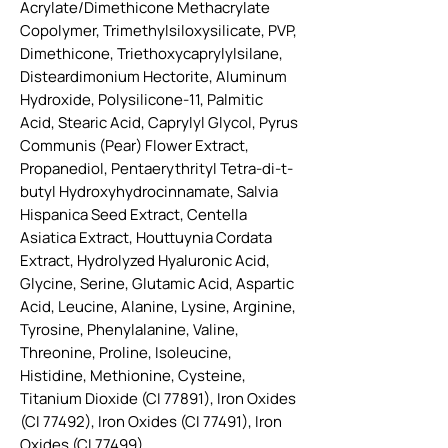
Acrylate/Dimethicone Methacrylate
Copolymer, Trimethylsiloxysilicate, PVP,
Dimethicone, Triethoxycaprylylsilane,
Disteardimonium Hectorite, Aluminum
Hydroxide, Polysilicone-11, Palmitic
Acid, Stearic Acid, Caprylyl Glycol, Pyrus
Communis (Pear) Flower Extract,
Propanediol, Pentaerythrityl Tetra-di-t-
butyl Hydroxyhydrocinnamate, Salvia
Hispanica Seed Extract, Centella
Asiatica Extract, Houttuynia Cordata
Extract, Hydrolyzed Hyaluronic Acid,
Glycine, Serine, Glutamic Acid, Aspartic
Acid, Leucine, Alanine, Lysine, Arginine,
Tyrosine, Phenylalanine, Valine,
Threonine, Proline, Isoleucine,
Histidine, Methionine, Cysteine,
Titanium Dioxide (CI 77891), Iron Oxides
(CI 77492), Iron Oxides (CI 77491), Iron
Oxides (CI 77499)