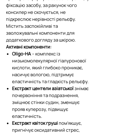
фіксацію засобу, за рахунок чого
консилер не скочується, не
підкреслює нерівності рельєфу.
Містить заспокійливі та
зволожувальні компоненти для
додаткового догляду за шкірою.
Активні компоненти:
Oligo-HA
– комплекс із
низькомолекулярної гіалуронової
кислоти, який глибоко проникає,
насичує вологою, підтримує
еластичність та гладкість рельєфу.
Екстракт центели азіатської
знімає
почервоніння та подразнення,
зміцнює стінки судин, зменшує
прояв куперозу, підвищує
еластичність.
Екстракт квіток груші
пом’якшує,
пригнічує оксидативний стрес,