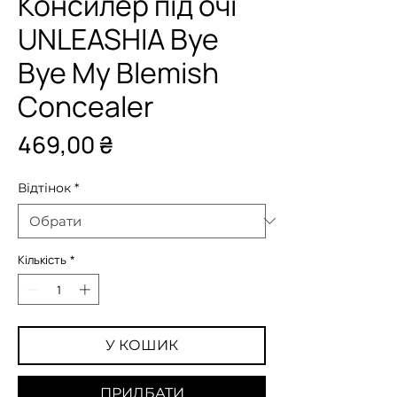
Консилер під очі
UNLEASHIA Bye
Bye My Blemish
Concealer
Ціна
469,00 ₴
Відтінок
*
Кількість
*
У КОШИК
ПРИДБАТИ