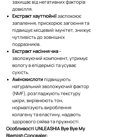
захищає від негативних факторів
довкілля.
Екстракт хауттюйнії
заспокоює
запалення, прискорює загоєння та
підвищує місцевий імунітет, знижує
чутливість до зовнішніх
подразників.
Екстракт насіння чиа
–
зволожуючий компонент, утримує
вологу в епідермісі та усуває
сухість.
Амінокислоти
підвищують
натуральний зволожуючий фактор
(NMF), розгладжують текстуру
шкіри, вирівнюють тон,
нормалізують вироблення
колагену та еластину, надають
здорового сяйва та пружності.
Особливості UNLEASHIA Bye Bye My
Blemish Concealer: