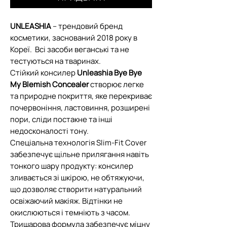
UNLEASHIA
– трендовий бренд
косметики, заснований 2018 року в
Кореї. Всі засоби веганські та не
тестуються на тваринах.
Стійкий консилер
Unleashia Bye Bye
My Blemish Concealer
створює легке
та природне покриття, яке перекриває
почервоніння, ластовиння, розширені
пори, сліди постакне та інші
недосконалості тону.
Спеціальна технологія Slim-Fit Cover
забезпечує щільне прилягання навіть
тонкого шару продукту: консилер
зливається зі шкірою, не обтяжуючи,
що дозволяє створити натуральний
освіжаючий макіяж. Відтінки не
окислюються і темніють з часом.
Тришарова формула забезпечує міцну