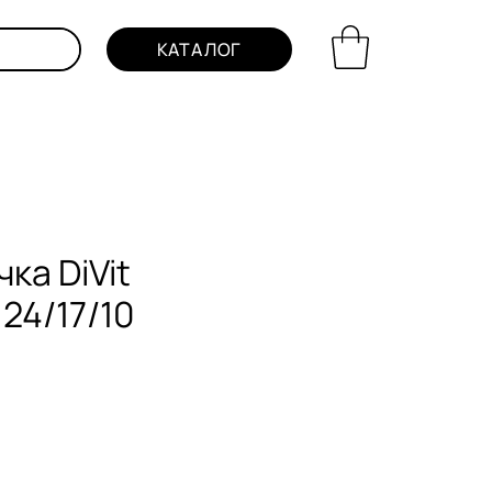
КАТАЛОГ
ка DiVit
24/17/10
на