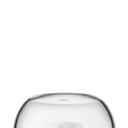
У разі пошкодженн
транспортування 
компенсацію при 
умов:
- посилка була ро
(при кур'єрі для к
складений акт ог
Пошти про пошко