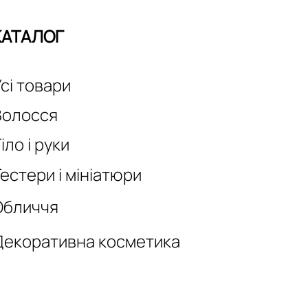
КАТАЛОГ
сі товари
Волосся
іло і руки
естери і мініатюри
Обличчя
Декоративна косметика