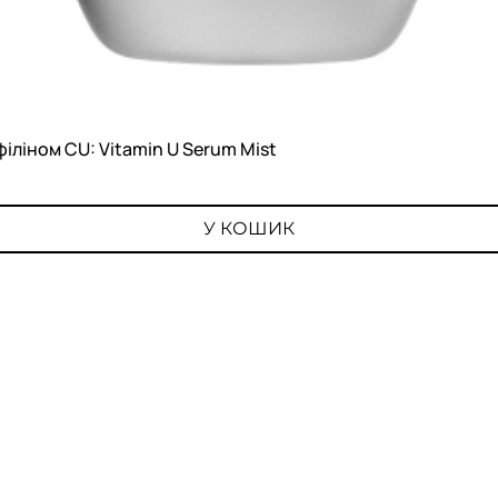
філіном CU: Vitamin U Serum Mist
Швидкий перегляд
У КОШИК