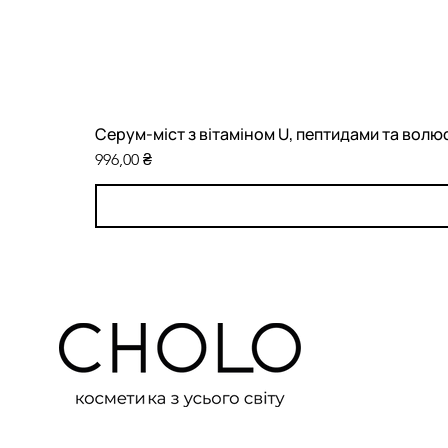
Серум-міст з вітаміном U, пептидами та волю
Ціна
996,00 ₴