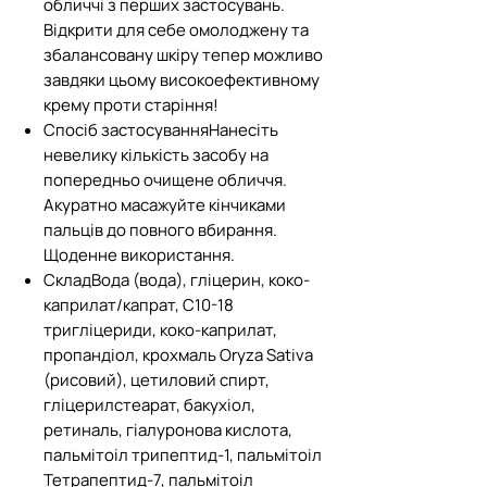
обличчі з перших застосувань.
Відкрити для себе омолоджену та
збалансовану шкіру тепер можливо
завдяки цьому високоефективному
крему проти старіння!
Спосіб застосуванняНанесіть
невелику кількість засобу на
попередньо очищене обличчя.
Акуратно масажуйте кінчиками
пальців до повного вбирання.
Щоденне використання.
СкладВода (вода), гліцерин, коко-
каприлат/капрат, C10-18
тригліцериди, коко-каприлат,
пропандіол, крохмаль Oryza Sativa
(рисовий), цетиловий спирт,
гліцерилстеарат, бакухіол,
ретиналь, гіалуронова кислота,
пальмітоіл трипептид-1, пальмітоіл
Тетрапептид-7, пальмітоіл