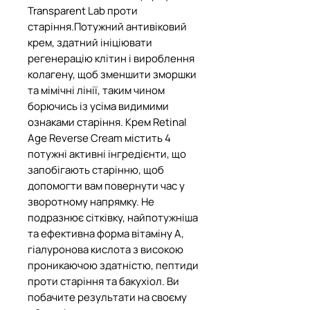
Transparent Lab проти
старіння.Потужний антивіковий
крем, здатний ініціювати
регенерацію клітин і вироблення
колагену, щоб зменшити зморшки
та мімічні лінії, таким чином
борючись із усіма видимими
ознаками старіння. Крем Retinal
Age Reverse Cream містить 4
потужні активні інгредієнти, що
запобігають старінню, щоб
допомогти вам повернути час у
зворотному напрямку. Не
подразнює сітківку, найпотужніша
та ефективна форма вітаміну А,
гіалуронова кислота з високою
проникаючою здатністю, пептиди
проти старіння та бакухіол. Ви
побачите результати на своєму