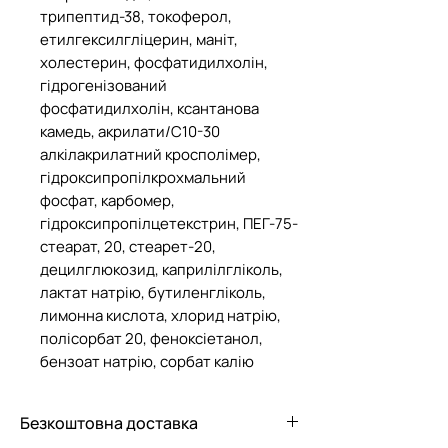
трипептид-38, токоферол,
етилгексилгліцерин, маніт,
холестерин, фосфатидилхолін,
гідрогенізований
фосфатидилхолін, ксантанова
камедь, акрилати/C10-30
алкілакрилатний кросполімер,
гідроксипропілкрохмальний
фосфат, карбомер,
гідроксипропілцетекстрин, ПЕГ-75-
стеарат, 20, стеарет-20,
децилглюкозид, каприлілгліколь,
лактат натрію, бутиленгліколь,
лимонна кислота, хлорид натрію,
полісорбат 20, феноксіетанол,
бензоат натрію, сорбат калію
Безкоштовна доставка