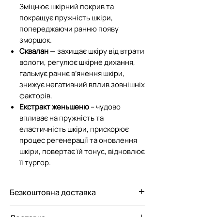
Зміцнює шкірний покрив та
покращує пружність шкіри,
попереджаючи ранню появу
зморшок.
Сквалан
— захищає шкіру від втрати
вологи, регулює шкірне дихання,
гальмує раннє в’янення шкіри,
знижує негативний вплив зовнішніх
факторів.
Екстракт женьшеню
– чудово
впливає на пружність та
еластичність шкіри, прискорює
процес регенерації та оновлення
шкіри, повертає їй тонус, відновлює
її тургор.
Безкоштовна доставка
Безкоштовна доставка Новою