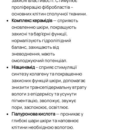
захисні властивості. Стимулює
проліферацію фібробластів –
основних клітин сполучної тканини.
Комплекс керамідів
— сприяють
оновленню шкіри, покращують
захисні та бар’єрні функції,
нормалізують гідроліпідний
баланс, захищають від
зневоднення, мають
омолоджуючий потенціал.
Ніацинамід
– сприяє стимуляції
синтезу колагену та покращенню
захисних функцій шкіри, допомагає
знизити трансепідермальну втрату
вологи з епідермісу та усунути
пігментацію, зволожує, звужує
пори, заспокоює, освітлює.
Гіалуронова кислота
— проникає у
глибокі шари шкіри та наповнює
клітини необхідною вологою.