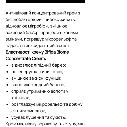
Антивіковий концентрований крем з
біфідобактеріями глибоко живить,
відновлює мікробіом, зміцнює
захисний бар’єр, працює з віковими
змінами, покращує мікрорельєф та
надає антиоксидантний захист.
Властивості крему Bifida Biome
Concentrate Cream:
відновлює ліпідний бар’єр;
регенерує клітини шкіри;
зміцнює захисні функції;
відновлює водний баланс;
сприяє утриманню вологи у
клітинах;
розгладжує мікрорельєф та дрібну
сіточку зморшок;
усуває лущення та сухість.
Крем має ніжну вершкову текстуру, яка