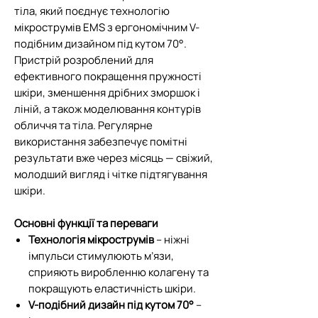
тіла, який поєднує технологію
мікрострумів EMS з ергономічним V-
подібним дизайном під кутом 70°.
Пристрій розроблений для
ефективного покращення пружності
шкіри, зменшення дрібних зморшок і
ліній, а також моделювання контурів
обличчя та тіла. Регулярне
використання забезпечує помітні
результати вже через місяць — свіжий,
молодший вигляд і чітке підтягування
шкіри.
Основні функції та переваги
Технологія мікрострумів
– ніжні
імпульси стимулюють м’язи,
сприяють виробленню колагену та
покращують еластичність шкіри.
V-подібний дизайн під кутом 70°
–