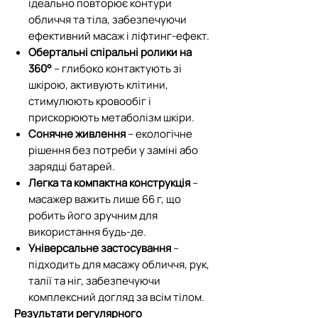
ідеально повторює контури
обличчя та тіла, забезпечуючи
ефективний масаж і ліфтинг-ефект.
Обертальні спіральні ролики на
360°
– глибоко контактують зі
шкірою, активують клітини,
стимулюють кровообіг і
прискорюють метаболізм шкіри.
Сонячне живлення
– екологічне
рішення без потреби у заміні або
зарядці батарей.
Легка та компактна конструкція
–
масажер важить лише 66 г, що
робить його зручним для
використання будь-де.
Універсальне застосування
–
підходить для масажу обличчя, рук,
талії та ніг, забезпечуючи
комплексний догляд за всім тілом.
Результати регулярного