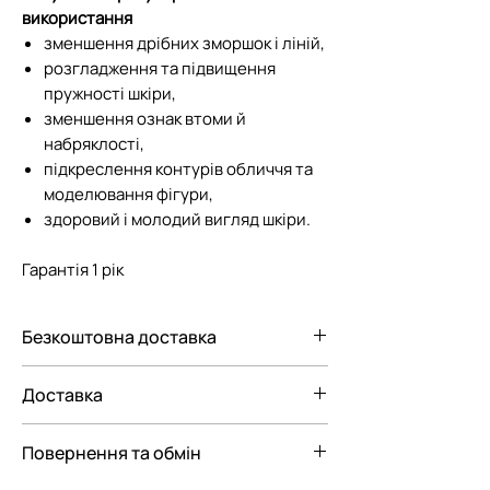
використання
зменшення дрібних зморшок і ліній,
розгладження та підвищення
пружності шкіри,
зменшення ознак втоми й
набряклості,
підкреслення контурів обличчя та
моделювання фігури,
здоровий і молодий вигляд шкіри.
Гарантія 1 рік
Безкоштовна доставка
Безкоштовна доставка Новою
Доставка
поштою по Україні при замовленні від
3000 грн.
Ми пропонуємо вам наступні
Повернення та обмін
варіанти доставки замовлення:
— До відділення Нової Пошти