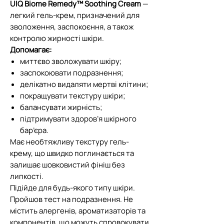
UIQ Biome Remedy™ Soothing Cream
—
легкий гель-крем, призначений для
зволоження, заспокоєння, а також
контролю жирності шкіри.
Допомагає:
миттєво зволожувати шкіру;
заспокоювати подразнення;
делікатно видаляти мертві клітини;
покращувати текстуру шкіри;
балансувати жирність;
підтримувати здоров’я шкірного
бар’єра.
Має необтяжливу текстуру гель-
крему, що швидко поглинається та
залишає шовковистий фініш без
липкості.
Підійде для будь-якого типу шкіри.
Пройшов тест на подразнення. Не
містить алергенів, ароматизаторів та
компонентів, що можуть спровокувати