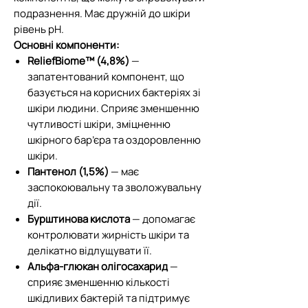
подразнення. Має дружній до шкіри
рівень pH.
Основні компоненти:
ReliefBiome™ (4,8%)
—
запатентований компонент, що
базується на корисних бактеріях зі
шкіри людини. Сприяє зменшенню
чутливості шкіри, зміцненню
шкірного бар’єра та оздоровленню
шкіри.
Пантенол (1,5%)
— має
заспокоювальну та зволожувальну
дії.
Бурштинова кислота
— допомагає
контролювати жирність шкіри та
делікатно відлущувати її.
Альфа-глюкан олігосахарид
—
сприяє зменшенню кількості
шкідливих бактерій та підтримує