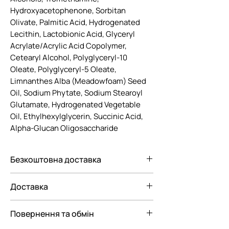
Hydroxyacetophenone, Sorbitan
Olivate, Palmitic Acid, Hydrogenated
Lecithin, Lactobionic Acid, Glyceryl
Acrylate/Acrylic Acid Copolymer,
Cetearyl Alcohol, Polyglyceryl-10
Oleate, Polyglyceryl-5 Oleate,
Limnanthes Alba (Meadowfoam) Seed
Oil, Sodium Phytate, Sodium Stearoyl
Glutamate, Hydrogenated Vegetable
Oil, Ethylhexylglycerin, Succinic Acid,
Alpha-Glucan Oligosaccharide
Безкоштовна доставка
Безкоштовна доставка Новою
Доставка
поштою по Україні при замовленні від
3000 грн.
Ми пропонуємо вам наступні
Повернення та обмін
варіанти доставки замовлення: