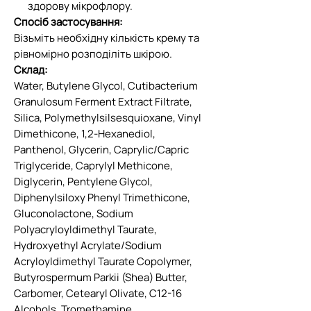
здорову мікрофлору.
Спосіб застосування:
Візьміть необхідну кількість крему та
рівномірно розподіліть шкірою.
Склад:
Water, Butylene Glycol, Cutibacterium
Granulosum Ferment Extract Filtrate,
Silica, Polymethylsilsesquioxane, Vinyl
Dimethicone, 1,2-Hexanediol,
Panthenol, Glycerin, Caprylic/Capric
Triglyceride, Caprylyl Methicone,
Diglycerin, Pentylene Glycol,
Diphenylsiloxy Phenyl Trimethicone,
Gluconolactone, Sodium
Polyacryloyldimethyl Taurate,
Hydroxyethyl Acrylate/Sodium
Acryloyldimethyl Taurate Copolymer,
Butyrospermum Parkii (Shea) Butter,
Carbomer, Cetearyl Olivate, C12-16
Alcohols, Tromethamine,