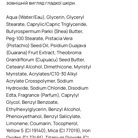
зовнішній вигляд гладкої шкіри.
Aqua (Water/Eau), Glycerin, Glyceryl
Stearate, Caprylic/Capric Triglyceride,
Butyrospermum Parkii (Shea) Butter,
Peg-100 Stearate, Pistacia Vera
(Pistachio) Seed Oil, Psidium Guajava
(Guarana) Fruit Extract, Theobroma
Grandiflorum (Cupuacu) Seed Butter,
Cetearyl Alcohol, Dimethicone, Myristyl
Myristate, Acrylates/C10-30 Alkyl
Acrylate Crosspolymer, Sodium
Hydroxide, Sodium Chloride, Disodium
Edta, Fragrance (Parfum), Caprylyl
Glycol, Benzyl Benzoate,
Ethylhexylglycerin, Benzyl Alcohol,
Phenoxyethanol, Benzyl Salicylate,
Limonene, Coumarin, Tocopherol,
Yellow 5 (CI 19140), Mica (CI 77019), Iron
Oxides (CI 77491), Titanium Dioxide (CI