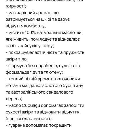
жирності;
- має чарівний аромат, що
затримується на шкірі та дарує
відчуття комфорту;
- містить 100% натуральне масло ши,
яке живить, пом’якшує та відновлює
навіть найсухішу шкіру;
- покращує еластичність та пружність
шкіри тіла;
- формула без парабенів, сульфатів,
формальдегіду та глютену;
- теплий літній аромат з ключовими
нотами мигдалю, золотого бурштину
та австралійського сандалового
дерева;
- масло Cupuaçu допомагає запобігти
сухості шкіри та відновити відчуття
більшої еластичності;
- гуарана допомагає покращити