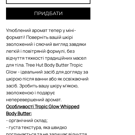
ПРИДБАТИ
Улюблений аромат тепер у міні-
форматі! Поверніть вашій шкірі
зволожений і сяючий вигляд завдяки
легкій і повітряній формулі, без
відчуття тяжкості традиційних масел
для тіла. Tree Hut Body Butter Tropic
Glow - ідеальний засіб для догляду за
шкірою після ванни або як освіжаючий
засіб. Зробить вашу шкіру м'якою,
зволоженою і подарує
неперевершений аромат.
Особливості Tropic Glow Whipped
Body Butter:
- органічний склад;
- густа текстура, яка швидко
поглинається та не залишає відчуття