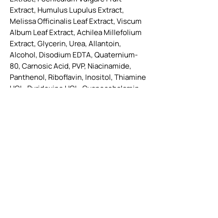
Extract, Humulus Lupulus Extract,
Melissa Officinalis Leaf Extract, Viscum
Album Leaf Extract, Achilea Millefolium
Extract, Glycerin, Urea, Allantoin,
Alcohol, Disodium EDTA, Quaternium-
80, Carnosic Acid, PVP, Niacinamide,
Panthenol, Riboflavin, Inositol, Thiamine
HCL, Pyridoxine HCL, Cyanocobalamin,
Phenoxyethanol, Sorbitan Caprylate,
Parfum.
Conditioner 2.0 Fundamental
Repair: Aqua, Cetearyl Alcohol,
Behentrimonium Chloride, Myristyl
Alcohol, Sorbitol, Glycerin, Parfum,
Cetrimonium Chloride,
Amodimethicone, Trideceth-10,
Hydrogenated Polydecene,
Butyrospermum Parkii Butter, Argania
Spinosa Kernel Oil, Crambe Abyssinica