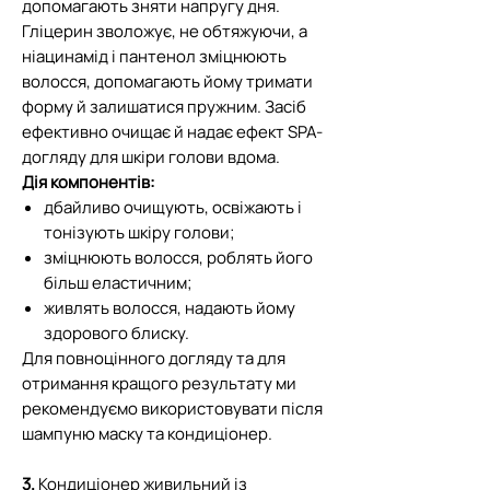
допомагають зняти напругу дня.
Гліцерин зволожує, не обтяжуючи, а
ніацинамід і пантенол зміцнюють
волосся, допомагають йому тримати
форму й залишатися пружним. Засіб
ефективно очищає й надає ефект SPA-
догляду для шкіри голови вдома.
Дія компонентів:
дбайливо очищують, освіжають і
тонізують шкіру голови;
зміцнюють волосся, роблять його
більш еластичним;
живлять волосся, надають йому
здорового блиску.
Для повноцінного догляду та для
отримання кращого результату ми
рекомендуємо використовувати після
шампуню маску та кондиціонер.
3.
Кондиціонер живильний із