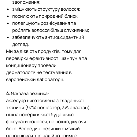
зволоження;
зміцнюють структуру волосся;
посилюють природний блиск;
полегшують розчісування та
роблять волосся більш слухняним;
забезпечують антиоксидантний
догляд.
Ми за дієвість продуктів, тому для
перевірки ефективності шампунів та
кондиціонеру провели
дерматологічне тестування в
європейській лабораторії.
4.
Яскрава резинка-
аксесуар виготовлена з гладенької
тканини (97% поліестер, 3% еластан),
ніжна поверхня якої буде м’яко
фіксувати волосся, не пошкоджуючи
його. Всередині резинки є мʼякий
наповнювач, що надійно тримає