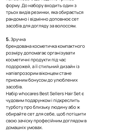
форму. До набору входить один з
трьох видів резинки, яка обирається
рандомно і відмінно доповнює сет
засобів для догляду за волоссям.
5.
Зручна
брендована косметичка компактного
розміру допомагає організувати
косметичні продукти під час
подорожей, а її стильний дизайн із
напівпрозорим віконцем стане
приємним бонусом до улюблених
засобів.
Набір whocares Best Sellers Hair Set є
чудовим подарунком і підкреслить
турботу про близьку людину або ж
обирайте сет для себе, щоб потішити
свою зачіску професійним доглядом в
домашніх умовах.