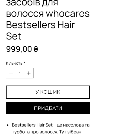
засобів для
волосся whocares
Bestsellers Hair
Set
Ціна
999,00 ₴
Кількість
*
У КОШИК
ПРИДБАТИ
Bestsellers Hair Set – це насолода та
турбота про волосся. Тут зібрані