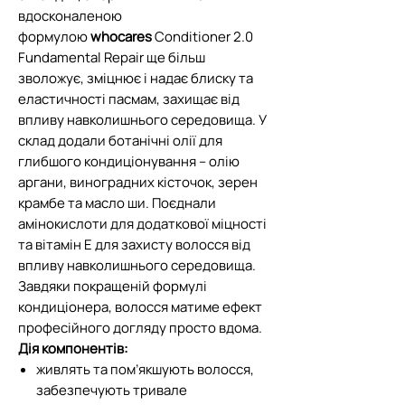
вдосконаленою
формулою
whocares
Conditioner 2.0
Fundamental Repair ще більш
зволожує, зміцнює і надає блиску та
еластичності пасмам, захищає від
впливу навколишнього середовища. У
склад додали ботанічні олії для
глибшого кондиціонування – олію
аргани, виноградних кісточок, зерен
крамбе та масло ши. Поєднали
амінокислоти для додаткової міцності
та вітамін Е для захисту волосся від
впливу навколишнього середовища.
Завдяки покращеній формулі
кондиціонера, волосся матиме ефект
професійного догляду просто вдома.
Дія компонентів:
живлять та пом’якшують волосся,
забезпечують тривале