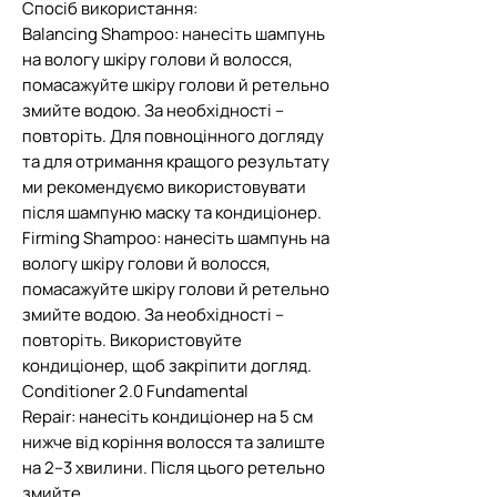
Спосіб використання:
Balancing Shampoo: нанесіть шампунь
на вологу шкіру голови й волосся,
помасажуйте шкіру голови й ретельно
змийте водою. За необхідності –
повторіть. Для повноцінного догляду
та для отримання кращого результату
ми рекомендуємо використовувати
після шампуню маску та кондиціонер.
Firming Shampoo: нанесіть шампунь на
вологу шкіру голови й волосся,
помасажуйте шкіру голови й ретельно
змийте водою. За необхідності –
повторіть. Використовуйте
кондиціонер, щоб закріпити догляд.
Conditioner 2.0 Fundamental
Repair: нанесіть кондиціонер на 5 см
нижче від коріння волосся та залиште
на 2–3 хвилини. Після цього ретельно
змийте.