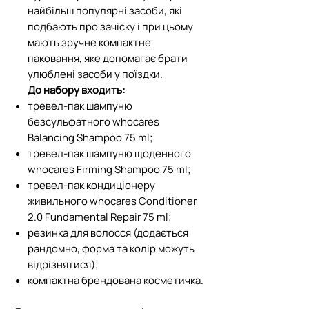
найбільш популярні засоби, які
подбають про зачіску і при цьому
мають зручне компактне
паковання, яке допомагає брати
улюблені засоби у поїздки.
До набору входить:
тревел-пак шампуню
безсульфатного whocares
Balancing Shampoo 75 ml;
тревел-пак шампуню щоденного
whocares Firming Shampoo 75 ml;
тревел-пак кондиціонеру
живильного whocares Conditioner
2.0 Fundamental Repair 75 ml;
резинка для волосся (додається
рандомно, форма та колір можуть
відрізнятися);
компактна брендована косметичка.