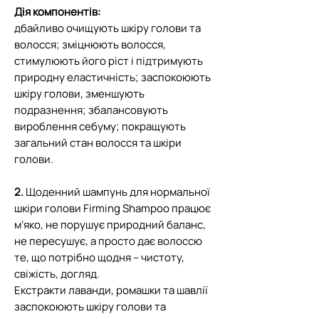
Дія компонентів:
дбайливо очищують шкіру голови та
волосся; зміцнюють волосся,
стимулюють його ріст і підтримують
природну еластичність; заспокоюють
шкіру голови, зменшують
подразнення; збалансовують
вироблення себуму; покращують
загальний стан волосся та шкіри
голови.
2.
Щоденний шампунь для нормальної
шкіри голови Firming Shampoo працює
м’яко, не порушує природний баланс,
не пересушує, а просто дає волоссю
те, що потрібно щодня – чистоту,
свіжість, догляд.
Екстракти лаванди, ромашки та шавлії
заспокоюють шкіру голови та