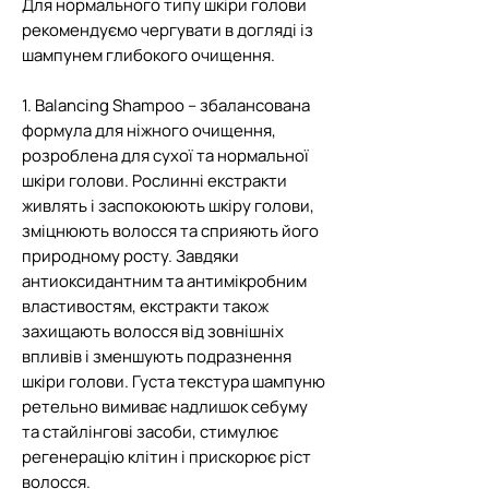
Для нормального типу шкіри голови
рекомендуємо чергувати в догляді із
шампунем глибокого очищення.
1. Balancing Shampoo – збалансована
формула для ніжного очищення,
розроблена для сухої та нормальної
шкіри голови. Рослинні екстракти
живлять і заспокоюють шкіру голови,
зміцнюють волосся та сприяють його
природному росту. Завдяки
антиоксидантним та антимікробним
властивостям, екстракти також
захищають волосся від зовнішніх
впливів і зменшують подразнення
шкіри голови. Густа текстура шампуню
ретельно вимиває надлишок себуму
та стайлінгові засоби, стимулює
регенерацію клітин і прискорює ріст
волосся.