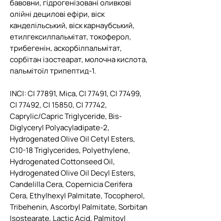
бавовни, гідрогенізовані оливкові
олійні децилові ефіри, віск
канделільський, віск карнаубський,
етилгексилпальмітат, токоферол,
трибегенін, аскорбілпальмітат,
сорбітан ізостеарат, молочна кислота,
пальмітоїл трипептид-1.
INCI: CI 77891, Mica, CI 77491, CI 77499,
CI 77492, CI 15850, CI 77742,
Caprylic/Capric Triglyceride, Bis-
Diglyceryl Polyacyladipate-2,
Hydrogenated Olive Oil Cetyl Esters,
C10-18 Triglycerides, Polyethylene,
Hydrogenated Cottonseed Oil,
Hydrogenated Olive Oil Decyl Esters,
Candelilla Cera, Copernicia Cerifera
Cera, Ethylhexyl Palmitate, Tocopherol,
Tribehenin, Ascorbyl Palmitate, Sorbitan
Isostearate, Lactic Acid, Palmitoyl