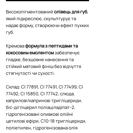
Високопігментований
олівець для губ
,
який підкреслює, скульптурує та
надає форму, створюючи ефект пухких
губ.
Кремова
формула з пептидами та
кокосовим емолентом
забезпечує
гладке, безшовне нанесення та
стійкий матовий фініш без відчуття
стягнутості чи сухості.
Склад: CI 77891, CI 77491, CI 77499, CI
77492, CI 15850, CI 77742, слюда,
каприлові/капринові тригліцериди,
біс-дігліцерил поліаціладіпат-2,
гідрогенізовані оливкові олійні
цетилові ефіри, C10-18 тригліцериди,
поліетилен, гідрогенізована олія