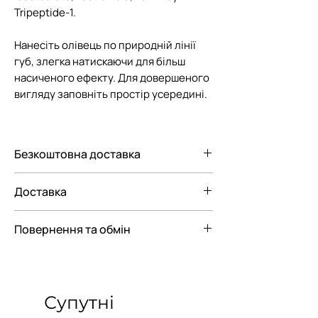
Tripeptide-1.
Нанесіть олівець по природній лінії
губ, злегка натискаючи для більш
насиченого ефекту. Для довершеного
вигляду заповніть простір усередині.
Безкоштовна доставка
Безкоштовна доставка Новою
Доставка
поштою по Україні при замовленні від
3000 грн.
Ми пропонуємо вам наступні
Повернення та обмін
варіанти доставки замовлення:
— До відділення Нової Пошти
Відповідно до Закону "Про Захист
— До поштомату Нової пошти
прав споживачів"
парфюмерно-косметичні товари
Супутні
входять в перелік непродовольчих