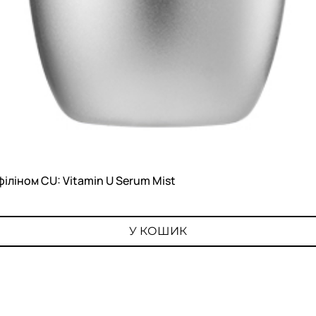
філіном CU: Vitamin U Serum Mist
Швидкий перегляд
У КОШИК