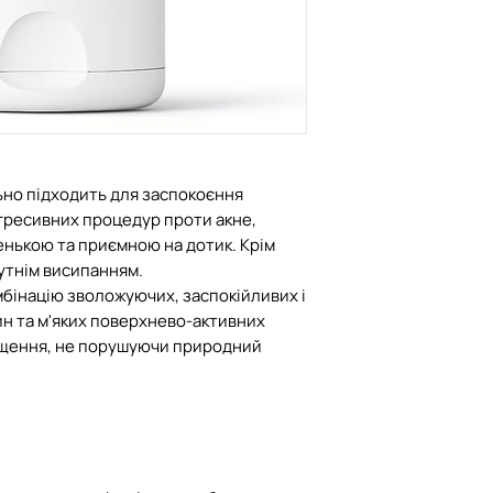
перелік непродов
якості, що не під
обміну
У разі пошкодженн
транспортування 
компенсацію при 
но підходить для заспокоєння
умов:
 агресивних процедур проти акне,
- посилка була ро
енькою та приємною на дотик. Крім
(при кур'єрі для к
бутнім висипанням.
складений акт ог
мбінацію зволожуючих, заспокійливих і
Пошти про пошко
н та м'яких поверхнево-активних
ищення, не порушуючи природний