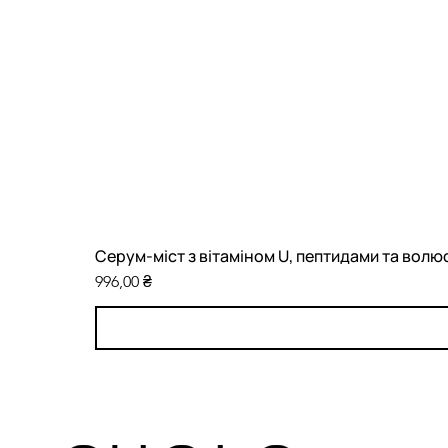
Серум-міст з вітаміном U, пептидами та волю
Ціна
996,00 ₴