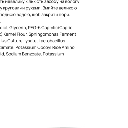
ь невелику кількість засобу на вологу
іру круговими рухами. Змийте великою
 холодною водою, щоб закрити пори.
.
iol, Glycerin, PEG-6 Caprylic/Capric
at) Kernel Flour, Sphingomonas Ferment
allus Culture Lysate, Lactobacillus
tamate, Potassium Cocoyl Rice Amino
Acid, Sodium Benzoate, Potassium