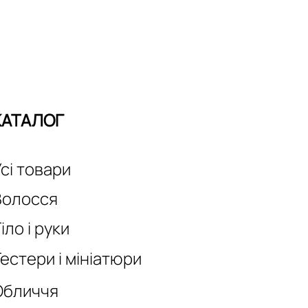
КАТАЛОГ
сі товари
Волосся
іло і руки
естери і мініатюри
Обличчя