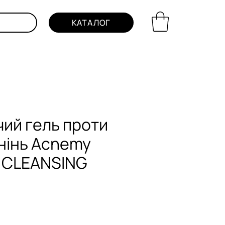
КАТАЛОГ
ий гель проти
нінь Acnemy
 CLEANSING
на