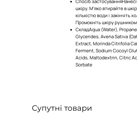
Спосіб застосуванняНанесіт
шкіру. М’яко втирайте в шк
кількістю води і закінчіть
Промокніть шкіру рушником
СкладAqua (Water), Propaned
Glycerides, Avena Sativa (O
Extract, Morinda Citrifolia C
Ferment, Sodium Cocoyl Glu
Acids, Maltodextrin, Citric 
Sorbate
Супутні товари