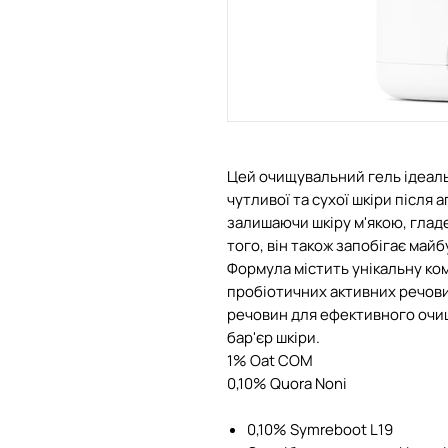
Цей очищувальний гель ідеаль
чутливої та сухої шкіри після
залишаючи шкіру м'якою, глад
того, він також запобігає май
Формула містить унікальну ко
пробіотичних активних речови
речовин для ефективного оч
бар'єр шкіри.
1% Oat COM
0,10% Quora Noni
0,10% Symreboot L19