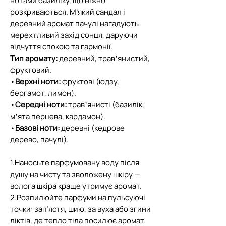
нотами базиліку, що ніжно
розкриваються. М’який сандал і
деревний аромат пачулі нагадують
мерехтливий захід сонця, даруючи
відчуття спокою та гармонії.
Тип аромату:
деревний, травʼянистий,
фруктовий.
•
Верхні ноти:
фруктові (юдзу,
бергамот, лимон).
•
Середні ноти:
травʼянисті (базилік,
мʼята перцева, кардамон).
•
Базові ноти:
деревні (кедрове
дерево, пачулі).
1.Наносьте парфумовану воду після
душу на чисту та зволожену шкіру —
волога шкіра краще утримує аромат.
2.Розпилюйте парфуми на пульсуючі
точки: зап’ястя, шию, за вуха або згини
ліктів, де тепло тіла посилює аромат.