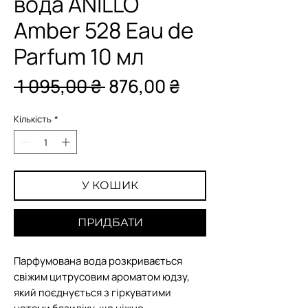
вода ANILLO
Amber 528 Eau de
Parfum 10 мл
Звичайна
За
 1 095,00 ₴ 
876,00 ₴
ціна
розпродажем
Кількість
*
У КОШИК
ПРИДБАТИ
Парфумована вода розкривається
свіжим цитрусовим ароматом юдзу,
який поєднується з гіркуватими