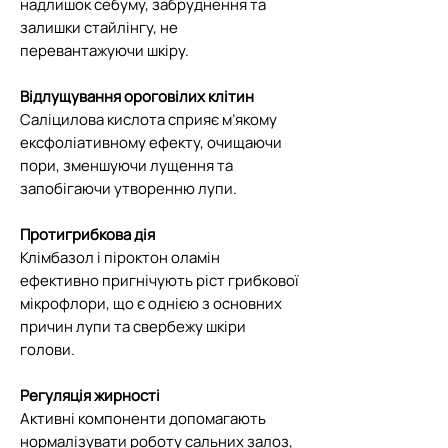
надлишок себуму, забруднення та
залишки стайлінгу, не
перевантажуючи шкіру.
Відлущування ороговілих клітин
Саліцилова кислота сприяє м’якому
ексфоліативному ефекту, очищаючи
пори, зменшуючи лущення та
запобігаючи утворенню лупи.
Протигрибкова дія
Клімбазол і піроктон оламін
ефективно пригнічують ріст грибкової
мікрофлори, що є однією з основних
причин лупи та свербежу шкіри
голови.
Регуляція жирності
Активні компоненти допомагають
нормалізувати роботу сальних залоз,