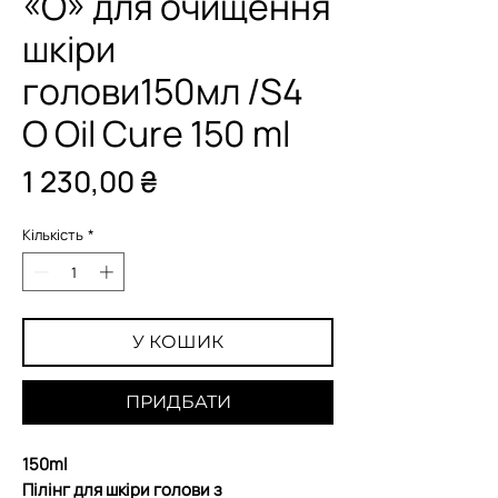
«О» для очищення
шкіри
голови150мл /S4
O Oil Cure 150 ml
Ціна
1 230,00 ₴
Кількість
*
У КОШИК
ПРИДБАТИ
150ml
Пілінг для шкіри голови з