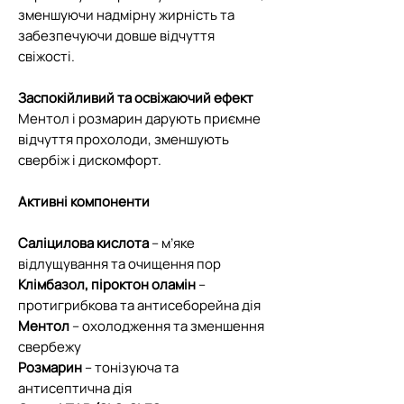
зменшуючи надмірну жирність та
забезпечуючи довше відчуття
свіжості.
Заспокійливий та освіжаючий ефект
Ментол і розмарин дарують приємне
відчуття прохолоди, зменшують
свербіж і дискомфорт.
Активні компоненти
Саліцилова кислота
– м’яке
відлущування та очищення пор
Клімбазол, піроктон оламін
–
протигрибкова та антисеборейна дія
Ментол
– охолодження та зменшення
свербежу
Розмарин
– тонізуюча та
антисептична дія