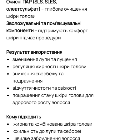
Очисні ПАР (SLS, SLES,
олеатсульфат)
– глибоке очищення
шкіри голови
Зволожувальні та пом’якшувальні
компоненти
– підтримують комфорт
шкіри під час процедури
Результат використання
зменшення лупи та лущення
регуляція жирності шкіри голови
зниження свербежу та
подразнення
відчуття чистоти та свіжості
покращення стану шкіри голови для
здорового росту волосся
Кому підходить
жирна та комбінована шкіра голови
схильність до лупи та себореї
швидке забруднення волосся