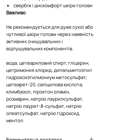
свербіж і дискомфорт шкіри голови
Важливо
Не рекомендується для дуже сухої або
чутливої шкіри голови через наявність
активних очищувальних і
відлущувальних компонентів.
вода, цетеариловий спирт, гліцерин,
цетримония хлорид, дипальмитоэтил
гидроксиэтилмониум метосульфат,
цетеарет-20, саліцилова кислота,
климбазол, піроктон оламін,
розмарин, натрію лаурилсульфат,
натрію лаурет-8-сульфат, натрію
олеатсульфат, натрію гідроксид,
ментол.
Безкоштовна доставка