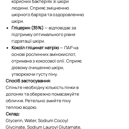
корисних бактеріях зі шкіри
людини. Сприяє зміцненню
шкірного бар’єра та оздоровленню
шкіри.
Гліцерин (35%)
— відповідає за
підтримку оптимального рівня
гідратації шкіри.
Кокоїл гліцинат натрію
— ПАР на
основі рослинних амінокислот,
отримана з кокосової олії. Сприяє
дієвому очищенню шкіри,
утворюючи густу піну.
Спосіб застосування:
Спіньте необхідну кількість пінки в
долонях та обережно помасажуйте
обличчя. Ретельно змийте піну
теплою водою.
Склад:
Glycerin, Water, Sodium Cocoyl
Glycinate, Sodium Lauroyl Glutarnate,