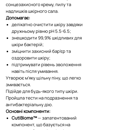
сонцезахисного крему, пилу та
надлишків шкірного сала.
Допомагає:
делікатно очистити шкіру завдяки
дружньому рівню pH 5.5-6.5;
знешкодити 99,9% шкідливих для
шкіри бактерій;
зміцнити захисний бар’єр та
оздоровити шкіру;
підтримувати рівень зволоження
навіть після умивання.
Утворює м’яку щільну піну, що легко
змивається.
Підійде для будь-якого типу шкіри.
Пройшла тести на подразнення та
антибактеріальну дію.
Основні компоненти:
CutiBiome™
— запатентований
компонент, що базується на