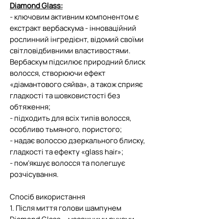
Diamond Glass:
- ключовим активним компонентом є
екстракт вербаскума - інноваційний
рослинний інгредієнт, відомий своїми
світловідбивними властивостями.
Вербаскум підсилює природний блиск
волосся, створюючи ефект
«діамантового сяйва», а також сприяє
гладкості та шовковистості без
обтяження;
- підходить для всіх типів волосся,
особливо тьмяного, пористого;
- надає волоссю дзеркального блиску,
гладкості та ефекту «glass hair»;
- пом’якшує волосся та полегшує
розчісування.
Спосіб використання
1. Після миття голови шампунем