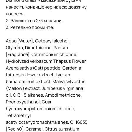
Diamond Glass - масажними рухами
нанесіть кондиціонер на всю довжину
волосся.
2. Залиште на 2-3 хвилини.
3. Ретельно промийте.
Aqua [Water], Cetearyl alcohol,
Glycerin, Dimethicone, Parfum
[Fragrance], Cetrimonium chloride,
Hydrolyzed Verbascum Thapsus Flower,
Avena sativa (Oat) peptide, Gardenia
taitensis flower extract, Lycium
barbarum fruit extract, Malva sylvestris
(Mallow) extract, Juniperus virginiana
oil, C13-15 alkanes, Amodimethicone,
Phenoxyethanol, Guar
hydroxypropyltrimonium chloride,
Tetramethyl
acetyloctahydronaphthalenes, CI 16035
[Red 40], Caramel, Citrus aurantium