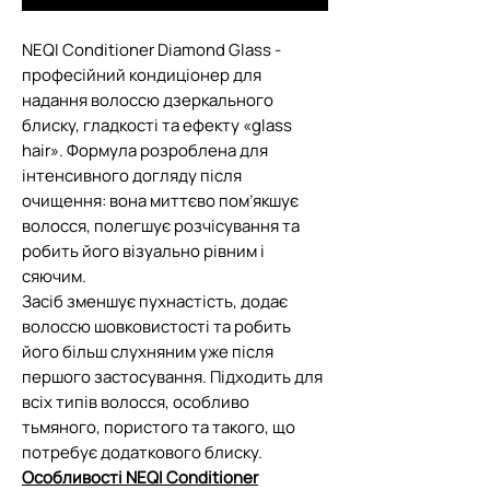
NEQI Conditioner Diamond Glass -
професійний кондиціонер для
надання волоссю дзеркального
блиску, гладкості та ефекту «glass
hair». Формула розроблена для
інтенсивного догляду після
очищення: вона миттєво пом’якшує
волосся, полегшує розчісування та
робить його візуально рівним і
сяючим.
Засіб зменшує пухнастість, додає
волоссю шовковистості та робить
його більш слухняним уже після
першого застосування. Підходить для
всіх типів волосся, особливо
тьмяного, пористого та такого, що
потребує додаткового блиску.
Особливості NEQI Conditioner