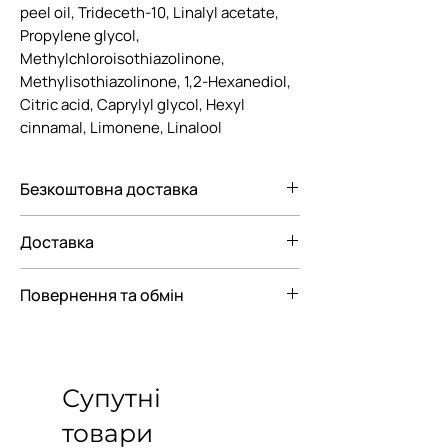
peel oil, Trideceth-10, Linalyl acetate,
Propylene glycol,
Methylchloroisothiazolinone,
Methylisothiazolinone, 1,2-Hexanediol,
Citric acid, Caprylyl glycol, Hexyl
cinnamal, Limonene, Linalool
Безкоштовна доставка
Безкоштовна доставка Новою
Доставка
поштою по Україні при замовленні від
3000 грн.
Ми пропонуємо вам наступні
Повернення та обмін
варіанти доставки замовлення:
— До відділення Нової Пошти
Відповідно до Закону "Про Захист
— До поштомату Нової пошти
прав споживачів"
парфюмерно-косметичні товари
Супутні
входять в перелік непродовольчих
товарів належної якості, що не
товари