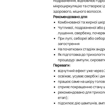
подразнення, відновлює гідро
мікроциркуляцію та створює 
здорового, міцного волосся.
Рекомендовано для:
Комбiнованої та жирної шкi
Чутливої, подразненої або 
лущення, свербежу, почерв
При лупi, себореї або себо
загострення
На початкових стадiях анд
Як пiдготовка до трихологi
процедур: ампули, сироват
Переваги:
відчутний ефект уже через 
освiжає, усуває свербiж i д
працює саме на шкіру голов
сприяє покращенню стану шк
рекомендовано для трихол
етап);
підсилює дію шампунів, амп