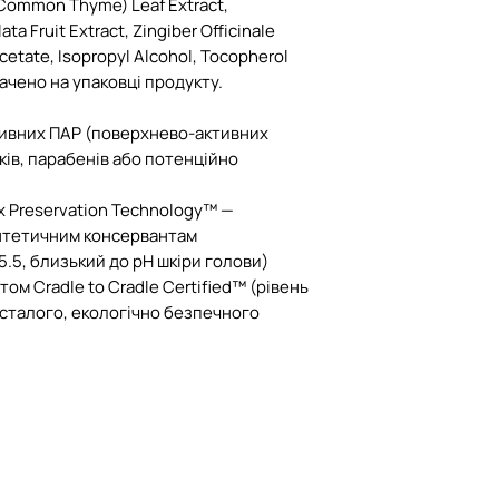
(Common Thyme) Leaf Extract,
ta Fruit Extract, Zingiber Officinale
cetate, Isopropyl Alcohol, Tocopherol
ачено на упаковці продукту.
есивних ПАР (поверхнево-активних
ків, парабенів або потенційно
Ex Preservation Technology™ —
нтетичним консервантам
5.5, близький до pH шкіри голови)
ом Cradle to Cradle Certified™ (рівень
а сталого, екологічно безпечного