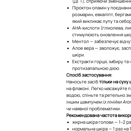
(ДГТ), сприяючи зменшенню
Піроктон оламін у поєднанн
розмарин, евкаліпт, бергам
який викликає лупу та себ
AHA-кислоти (гліколева, л
стимулюють оновлення шкі
Ментол — забезпечує відчут
Алое вера — зволожує, зас
шкіри.
Екстракти горця, імбиру та
протизапальною дією.
Спосіб застосування:
Наносьте засіб
тільки на суху 
на флаконі. Легко масажуйте п
водою, спіньте та ретельно з
іншим
шампунем із лінійки Ar
чи наявної проблематики.
Рекомендована частота викор
жирна шкіра голови — 1–2 р
нормальна шкіра — 1 раз на 1