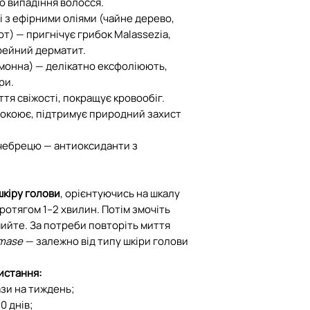
 випадіння волосся.
і з ефірними оліями (чайне дерево,
от) — пригнічує грибок Malassezia,
орейний дерматит.
имонна) — делікатно ексфоліюють,
ри.
тя свіжості, покращує кровообіг.
покоює, підтримує природний захист
 чебрецю — антиоксиданти з
шкіру голови
, орієнтуючись на шкалу
ротягом 1–2 хвилин. Потім змочіть
мийте. За потреби повторіть миття
omase
— залежно від типу шкіри голови
истання:
ази на тиждень;
0 днів;