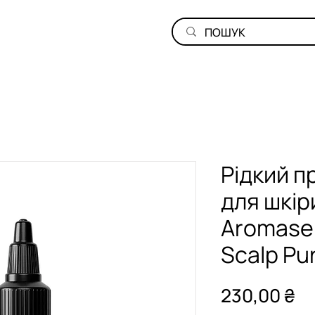
Рідкий 
для шкір
Aromase 
Scalp Pur
Ці
230,00 ₴