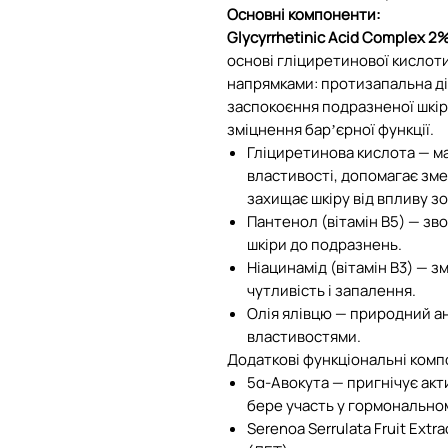
Основні компоненти:
Glycyrrhetinic Acid Complex 2
основі гліциретинової кислот
напрямками: протизапальна ді
заспокоєння подразненої шкір
зміцнення барʼєрної функції.
Гліциретинова кислота — ма
властивості, допомагає зме
захищає шкіру від впливу зо
Пантенол (вітамін B5) — зво
шкіри до подразнень.
Ніацинамід (вітамін B3) — 
чутливість і запалення.
Олія ялівцю — природний а
властивостями.
Додаткові функціональні комп
5α-Авокута — пригнічує ак
бере участь у гормональном
Serenoa Serrulata Fruit Ext