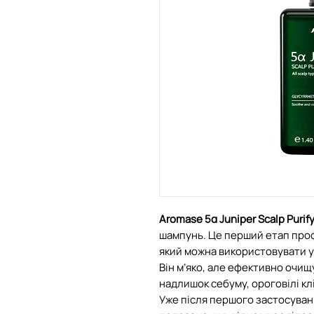
Aromase 5α Juniper Scalp Purif
шампунь. Це перший етап проф
який можна використовувати у
Він м’яко, але ефективно очищ
надлишок себуму, ороговілі кл
Уже після першого застосуван