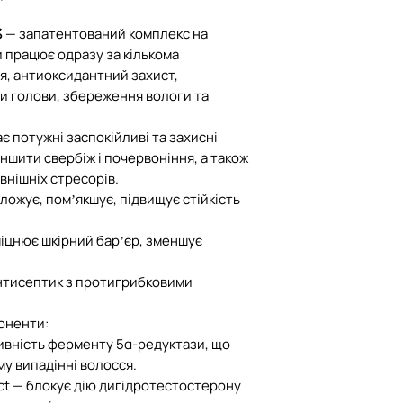
%
— запатентований комплекс на
и працює одразу за кількома
я, антиоксидантний захист,
и голови, збереження вологи та
є потужні заспокійливі та захисні
ншити свербіж і почервоніння, а також
внішніх стресорів.
ложує, помʼякшує, підвищує стійкість
зміцнює шкірний барʼєр, зменшує
нтисептик з протигрибковими
оненти:
тивність ферменту 5α-редуктази, що
у випадінні волосся.
ract — блокує дію дигідротестостерону