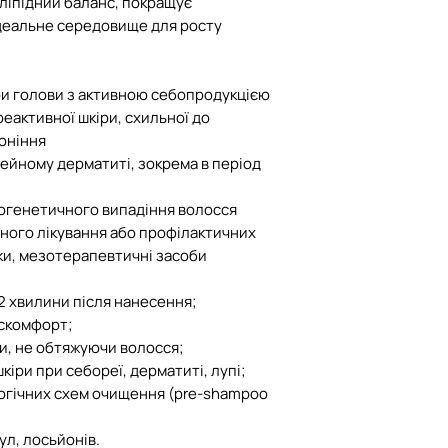
ліпідний баланс, покращує
перелік непродов
ідеальне середовище для росту
якості, що не під
обміну
ри голови з активною себопродукцiєю
У разі пошкодженн
реактивної шкiри, схильної до
транспортування 
онiння
компенсацію при 
рейному дерматитi, зокрема в перiод
умов:
- посилка була ро
рогенетичного випадiння волосся
(при кур'єрі для к
чного лiкування або профiлактичних
складений акт ог
ки, мезотерапевтичнi засоби
Пошти про пошко
2 хвилини після нанесення;
искомфорт;
и, не обтяжуючи волосся;
іри при себореї, дерматиті, лупі;
огічних схем очищення (pre-shampoo
ул, лосьйонів.