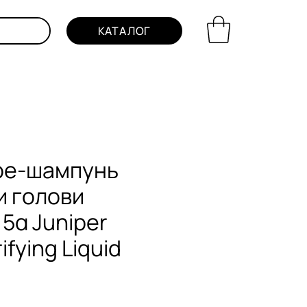
КАТАЛОГ
пре-шампунь
и голови
5α Juniper
ifying Liquid
на