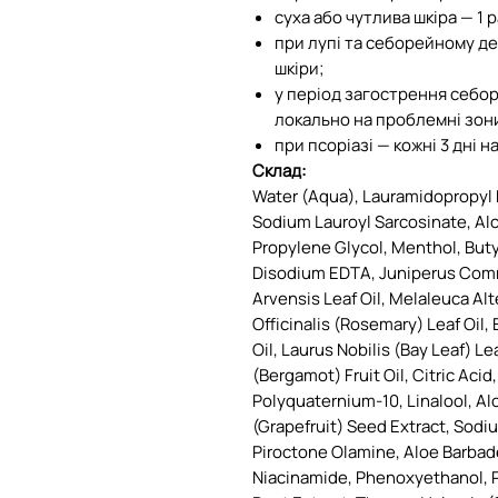
суха або чутлива шкіра — 1 р
при лупі та себорейному де
шкіри;
у період загострення себо
локально на проблемні зон
при псоріазі — кожні 3 дні н
Склад:
Water (Aqua), Lauramidopropyl 
Sodium Lauroyl Sarcosinate, Alc
Propylene Glycol, Menthol, Buty
Disodium EDTA, Juniperus Commu
Arvensis Leaf Oil, Melaleuca Alt
Officinalis (Rosemary) Leaf Oil
Oil, Laurus Nobilis (Bay Leaf) L
(Bergamot) Fruit Oil, Citric Aci
Polyquaternium-10, Linalool, Alc
(Grapefruit) Seed Extract, Sodi
Piroctone Olamine, Aloe Barbade
Niacinamide, Phenoxyethanol, 