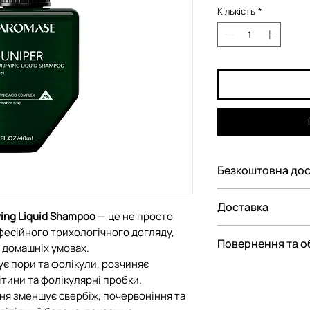
Кількість
*
Безкоштовна дос
Безкоштовна дос
Доставка
Україні при замовл
ying Liquid Shampoo
— це не просто
есiйного трихологiчного догляду,
Ми пропонуємо ва
Повернення та о
 домашнiх умовах.
замовлення:
ує пори та фолікули, розчиняє
— До відділення Н
Відповідно до Зак
ітини та фолікулярні пробки.
— До поштомату Н
споживачів"
ня зменшує свербіж, почервоніння та
парфюмерно-косме