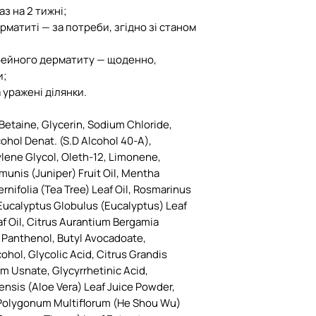
аз на 2 тижні;
рматиті — за потреби, згідно зі станом
рейного дерматиту — щоденно,
и;
а уражені ділянки.
Betaine, Glycerin, Sodium Chloride,
ohol Denat. (S.D Alcohol 40-A),
lene Glycol, Oleth-12, Limonene,
nis (Juniper) Fruit Oil, Mentha
ernifolia (Tea Tree) Leaf Oil, Rosmarinus
, Eucalyptus Globulus (Eucalyptus) Leaf
eaf Oil, Citrus Aurantium Bergamia
d, Panthenol, Butyl Avocadoate,
ohol, Glycolic Acid, Citrus Grandis
um Usnate, Glycyrrhetinic Acid,
nsis (Aloe Vera) Leaf Juice Powder,
Polygonum Multiflorum (He Shou Wu)