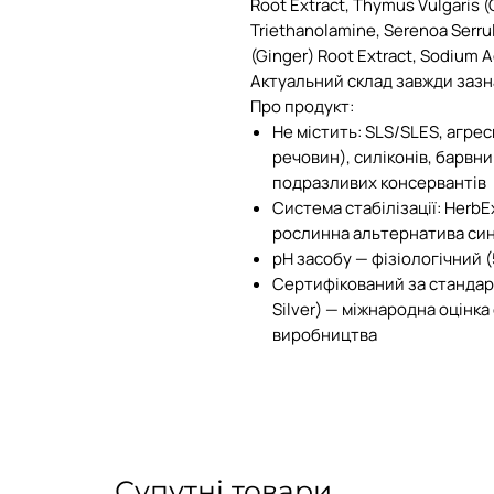
Root Extract, Thymus Vulgaris 
Triethanolamine, Serenoa Serrula
(Ginger) Root Extract, Sodium A
Актуальний склад завжди зазн
Про продукт:
Не містить: SLS/SLES, агр
речовин), силіконів, барвни
подразливих консервантів
Система стабілізації: Herb
рослинна альтернатива си
pH засобу — фізіологічний (
Сертифікований за стандарт
Silver) — міжнародна оцінк
виробництва
Супутні товари