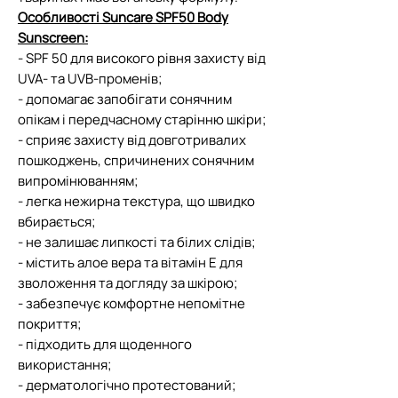
Особливості Suncare SPF50 Body
Sunscreen:
- SPF 50 для високого рівня захисту від
UVA- та UVB-променів;
- допомагає запобігати сонячним
опікам і передчасному старінню шкіри;
- сприяє захисту від довготривалих
пошкоджень, спричинених сонячним
випромінюванням;
- легка нежирна текстура, що швидко
вбирається;
- не залишає липкості та білих слідів;
- містить алое вера та вітамін Е для
зволоження та догляду за шкірою;
- забезпечує комфортне непомітне
покриття;
- підходить для щоденного
використання;
- дерматологічно протестований;