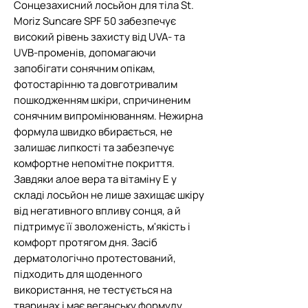
Сонцезахисний лосьйон для тіла St.
Moriz Suncare SPF 50 забезпечує
високий рівень захисту від UVA- та
UVB-променів, допомагаючи
запобігати сонячним опікам,
фотостарінню та довготривалим
пошкодженням шкіри, спричиненим
сонячним випромінюванням. Нежирна
формула швидко вбирається, не
залишає липкості та забезпечує
комфортне непомітне покриття.
Завдяки алое вера та вітаміну Е у
складі лосьйон не лише захищає шкіру
від негативного впливу сонця, а й
підтримує її зволоженість, м'якість і
комфорт протягом дня. Засіб
дерматологічно протестований,
підходить для щоденного
використання, не тестується на
тваринах і має веганську формулу.