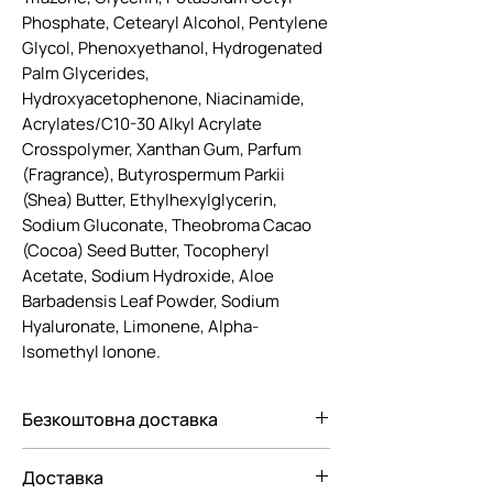
Phosphate, Cetearyl Alcohol, Pentylene
Glycol, Phenoxyethanol, Hydrogenated
Palm Glycerides,
Hydroxyacetophenone, Niacinamide,
Acrylates/C10-30 Alkyl Acrylate
Crosspolymer, Xanthan Gum, Parfum
(Fragrance), Butyrospermum Parkii
(Shea) Butter, Ethylhexylglycerin,
Sodium Gluconate, Theobroma Cacao
(Cocoa) Seed Butter, Tocopheryl
Acetate, Sodium Hydroxide, Aloe
Barbadensis Leaf Powder, Sodium
Hyaluronate, Limonene, Alpha-
Isomethyl Ionone.
Безкоштовна доставка
Безкоштовна доставка Новою
Доставка
поштою по Україні при замовленні від