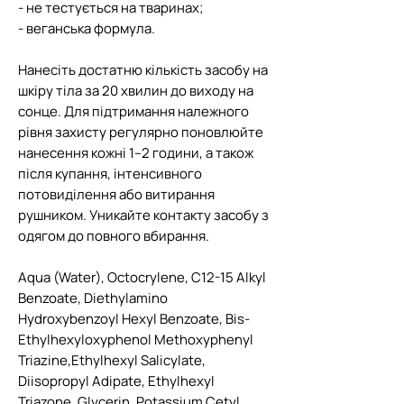
- не тестується на тваринах;
- веганська формула.
Нанесіть достатню кількість засобу на
шкіру тіла за 20 хвилин до виходу на
сонце. Для підтримання належного
рівня захисту регулярно поновлюйте
нанесення кожні 1–2 години, а також
після купання, інтенсивного
потовиділення або витирання
рушником. Уникайте контакту засобу з
одягом до повного вбирання.
Aqua (Water), Octocrylene, C12-15 Alkyl
Benzoate, Diethylamino
Hydroxybenzoyl Hexyl Benzoate, Bis-
Ethylhexyloxyphenol Methoxyphenyl
Triazine,Ethylhexyl Salicylate,
Diisopropyl Adipate, Ethylhexyl
Triazone, Glycerin, Potassium Cetyl