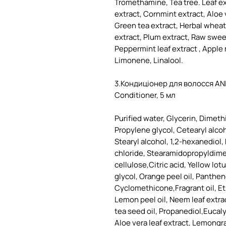
Tromethamine, Tea tree. Leaf ex
extract, Cornmint extract, Aloe 
Green tea extract, Herbal wheat 
extract, Plum extract, Raw sweet
Peppermint leaf extract , Apple 
Limonene, Linalool.
3.Кондиціонер для волосся ANI
Conditioner, 5 мл
Purified water, Glycerin, Dimeth
Propylene glycol, Cetearyl alco
Stearyl alcohol, 1,2-hexanedio
chloride, Stearamidopropyldim
cellulose,Citric acid, Yellow lot
glycol, Orange peel oil, Panthen
Cyclomethicone,Fragrant oil, Et
Lemon peel oil, Neem leaf extra
tea seed oil, Propanediol,Eucaly
Aloe vera leaf extract, Lemongra