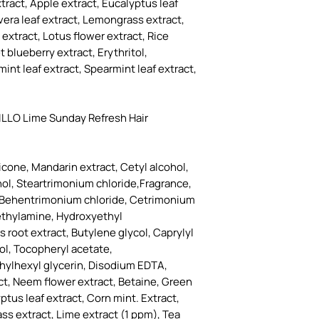
tract, Apple extract, Eucalyptus leaf
vera leaf extract, Lemongrass extract,
extract, Lotus flower extract, Rice
 blueberry extract, Erythritol,
mint leaf extract, Spearmint leaf extract,
LLO Lime Sunday Refresh Hair
icone, Mandarin extract, Cetyl alcohol,
hol, Steartrimonium chloride,Fragrance,
l, Behentrimonium chloride, Cetrimonium
ethylamine, Hydroxyethyl
us root extract, Butylene glycol, Caprylyl
ol, Tocopheryl acetate,
hylhexyl glycerin, Disodium EDTA,
ct, Neem flower extract, Betaine, Green
ptus leaf extract, Corn mint. Extract,
ss extract, Lime extract (1 ppm), Tea