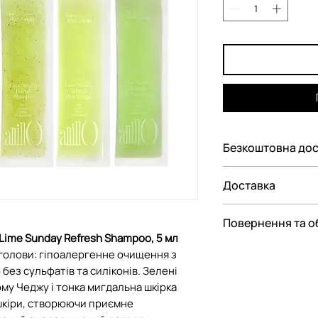
Безкоштовна дос
Безкоштовна дос
Доставка
Україні при замовл
Ми пропонуємо ва
Повернення та о
замовлення:
Lime Sunday Refresh Shampoo, 5 мл
— До відділення Н
Відповідно до Зак
голови: гіпоалергенне очищення з
— До поштомату Н
споживачів"
ез сульфатів та силіконів. Зелені
парфюмерно-косме
му Чеджу і тонка мигдальна шкірка
перелік непродов
шкіри, створюючи приємне
якості, що не під