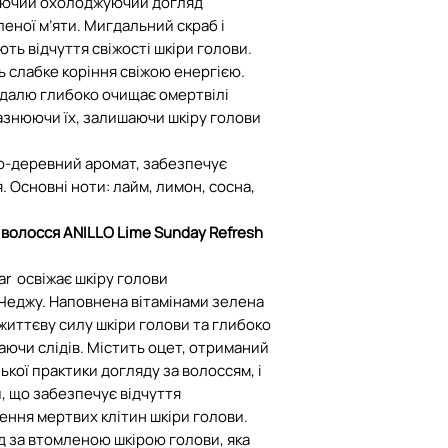
аючий охолоджуючий догляд
обміну
еної м’яти. Мигдальний скраб і
ть відчуття свіжості шкіри голови.
У разі пошкодженн
 слабке коріння свіжою енергією.
далю глибоко очищає омертвілі
транспортування 
разнюючи їх, залишаючи шкіру голови
компенсацію при 
умов:
о-деревний аромат, забезпечує
- посилка була ро
. Основні ноти: лайм, лимон, сосна,
(при кур'єрі для к
складений акт ог
 волосся ANILLO Lime Sunday Refresh
Пошти про пошко
ar освіжає шкіру голови
Чеджу. Наповнена вітамінами зелена
иттєву силу шкіри голови та глибоко
аючи слідів. Містить оцет, отриманий
кої практики догляду за волоссям, і
, що забезпечує відчуття
ння мертвих клітин шкіри голови.
 за втомленою шкірою голови, яка