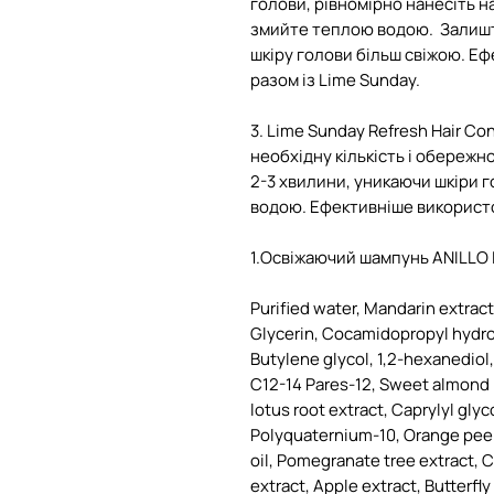
голови, рівномірно нанесіть н
змийте теплою водою. Залиште
шкіру голови більш свіжою. Е
разом із Lime Sunday.
3. Lime Sunday Refresh Hair Con
необхідну кількість і обережн
2-3 хвилини, уникаючи шкіри 
водою. Ефективніше використо
1.Освіжаючий шампунь ANILLO 
Purified water, Mandarin extract
Glycerin, Cocamidopropyl hydro
Butylene glycol, 1,2-hexanediol
C12-14 Pares-12, Sweet almond 
lotus root extract, Caprylyl gly
Polyquaternium-10, Orange peel 
oil, Pomegranate tree extract, Ci
extract, Apple extract, Butterf