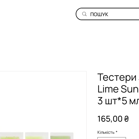
Тестери 
Lime Sun
3 шт*5 м
Ці
165,00 ₴
Кількість
*