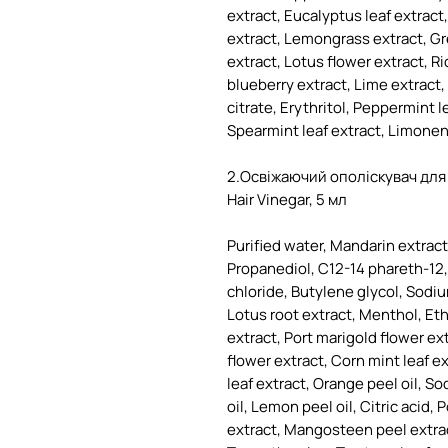
extract, Eucalyptus leaf extract,
extract, Lemongrass extract, G
extract, Lotus flower extract, R
blueberry extract, Lime extract
citrate, Erythritol, Peppermint l
Spearmint leaf extract, Limonen
2.Освіжаючий ополіскувач для
Hair Vinegar, 5 мл
Purified water, Mandarin extrac
Propanediol, C12-14 phareth-12
chloride, Butylene glycol, Sodiu
Lotus root extract, Menthol, Et
extract, Port marigold flower ex
flower extract, Corn mint leaf e
leaf extract, Orange peel oil, S
oil, Lemon peel oil, Citric acid,
extract, Mangosteen peel extract