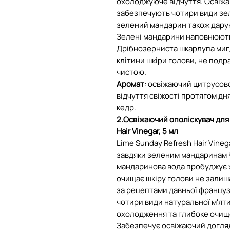
охолоджуюче відчуття. Освіж
забезпечують чотири види зел
зелений мандарин також дарую
Зелені мандарини наповнюють
Дрібнозерниста шкарлупа миг
клітини шкіри голови, не под
чистою.
Аромат
: освіжаючий цитрусов
відчуття свіжості протягом дня
кедр.
2.Освіжаючий ополіскувач для
Hair Vinegar, 5 мл
Lime Sunday Refresh Hair Vineg
завдяки зеленим мандаринам 
мандаринова вода пробуджує ж
очищає шкіру голови не залиш
за рецептами давньої французь
чотири види натуральної м'яти
охолодження та глибоке очище
Забезпечує освіжаючий догляд