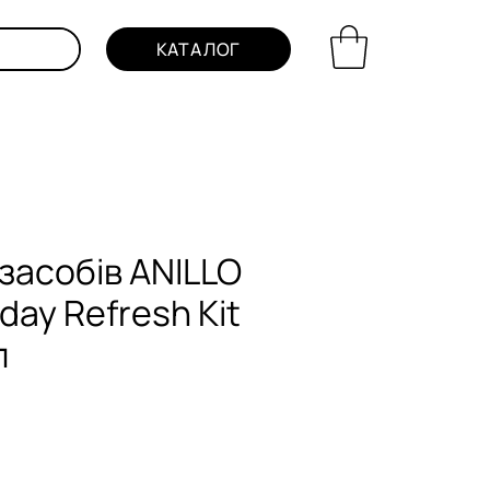
КАТАЛОГ
засобів ANILLO
day Refresh Kit
л
на