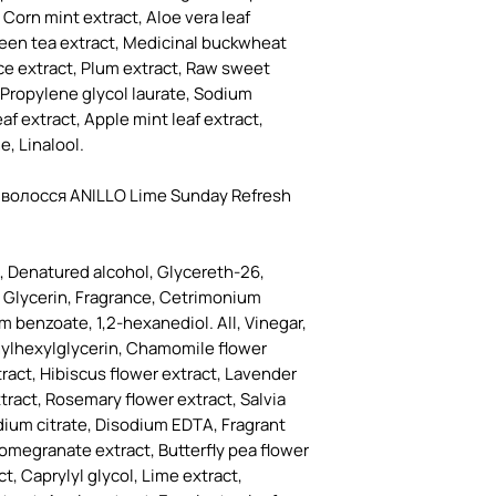
 Corn mint extract, Aloe vera leaf
reen tea extract, Medicinal buckwheat
ice extract, Plum extract, Raw sweet
, Propylene glycol laurate, Sodium
eaf extract, Apple mint leaf extract,
e, Linalool.
 волосся ANILLO Lime Sunday Refresh
t, Denatured alcohol, Glycereth-26,
, Glycerin, Fragrance, Cetrimonium
m benzoate, 1,2-hexanediol. All, Vinegar,
hylhexylglycerin, Chamomile flower
tract, Hibiscus flower extract, Lavender
xtract, Rosemary flower extract, Salvia
odium citrate, Disodium EDTA, Fragrant
 Pomegranate extract, Butterfly pea flower
, Caprylyl glycol, Lime extract,