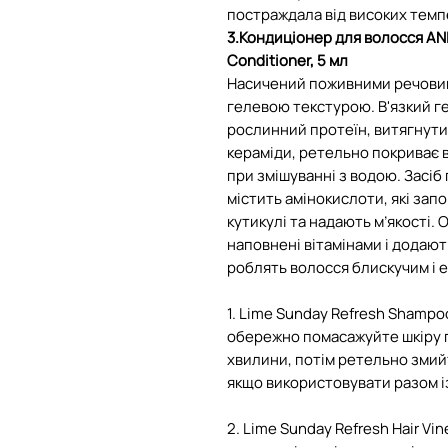
постраждала від високих темп
3.Кондиціонер для волосся ANI
Conditioner, 5 мл
Насичений поживними речовин
гелевою текстурою. В'язкий г
рослинний протеїн, витягнутий 
кераміди, ретельно покриває 
при змішуванні з водою. Засіб
містить амінокислоти, які за
кутикулі та надають м’якості. 
наповнені вітамінами і додаю
роблять волосся блискучим і 
1. Lime Sunday Refresh Shampoo
обережно помасажуйте шкіру г
хвилини, потім ретельно змий
якщо використовувати разом і
2. Lime Sunday Refresh Hair Vin