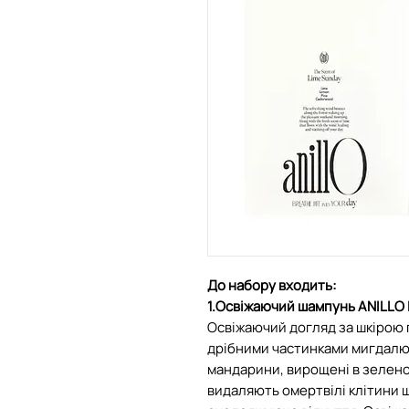
До набору входить:
1.Освіжаючий шампунь ANILLO 
Освіжаючий догляд за шкірою 
дрібними частинками мигдалю б
мандарини, вирощені в зелено
видаляють омертвілі клітини 