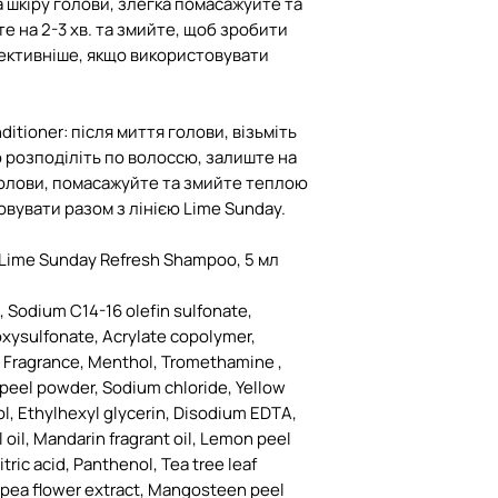
а шкіру голови, злегка помасажуйте та
 на 2-3 хв. та змийте, щоб зробити
фективніше, якщо використовувати
ditioner: після миття голови, візьміть
о розподіліть по волоссю, залиште на
голови, помасажуйте та змийте теплою
вувати разом з лінією Lime Sunday.
Lime Sunday Refresh Shampoo, 5 мл
, Sodium C14-16 olefin sulfonate,
xysulfonate, Acrylate copolymer,
, Fragrance, Menthol, Tromethamine ,
peel powder, Sodium chloride, Yellow
col, Ethylhexyl glycerin, Disodium EDTA,
oil, Mandarin fragrant oil, Lemon peel
tric acid, Panthenol, Tea tree leaf
ly pea flower extract, Mangosteen peel