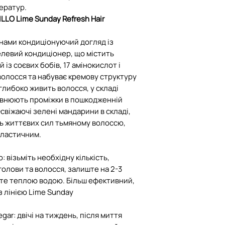
ератур.
LLO Lime Sunday Refresh Hair
ами кондиціонуючий догляд із
елевий кондиціонер, що містить
із соєвих бобів, 17 амінокислот і
волосся та набуває кремову структуру
 глибоко живить волосся, у складі
повнюють проміжки в пошкодженній
Освіжаючі зелені мандарини в складі,
ть життєвих сил тьмяному волоссю,
еластичним.
: візьміть необхідну кількість,
олови та волосся, залиште на 2-3
те теплою водою. Більш ефективний,
з лінією Lime Sunday
egar: двічі на тиждень, після миття