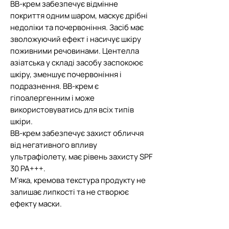
ВВ-крем забезпечує відмінне
покриття одним шаром, маскує дрібні
недоліки та почервоніння. Засіб має
зволожуючий ефект і насичує шкіру
поживними речовинами. Центелла
азіатська у складі засобу заспокоює
шкіру, зменшує почервоніння і
подразнення. ВВ-крем є
гіпоалергенним і може
використовуватись для всіх типів
шкіри.
ВВ-крем забезпечує захист обличчя
від негативного впливу
ультрафіолету, має рівень захисту SPF
30 PA+++.
М’яка, кремова текстура продукту не
залишає липкості та не створює
ефекту маски.