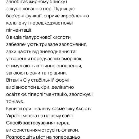
запобігає жирному блиску і
закупорюванню пор. Підвищує
бар'єрні функції, сприяє виробленню
колагену і перешкоджає появі
пігментації.
8 видів гіалуронової кислоти
забезпечують тривале зволоження,
захищають від зневоднення та
утворення передчасних зморщок,
стимулюють клітинне оновлення,
загоюють рани та тріщини.
Вітамін С у стабільній формі -
вирівнює тон шкіри, делікатно
освітлює гіперпігментацію, зволожує і
тонізує.
Купити оригінальну косметику Аксіс в
Україні можна на нашому сайті.
Спосіб застосування:
перед
використанням струсіть флакон.
Розпорошіть міст на попередньо