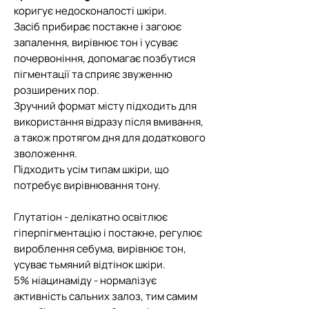
коригує недосконалості шкіри.
Засіб прибирає постакне і загоює
запалення, вирівнює тон і усуває
почервоніння, допомагає позбутися
пігментації та сприяє звуженню
розширених пор.
Зручний формат місту підходить для
використання відразу після вмивання,
а також протягом дня для додаткового
зволоження.
Підходить усім типам шкіри, що
потребує вирівнювання тону.
Глутатіон - делікатно освітлює
гіперпігментацію і постакне, регулює
вироблення себума, вирівнює тон,
усуває тьмяний відтінок шкіри.
5% ніацинаміду - нормалізує
активність сальних залоз, тим самим