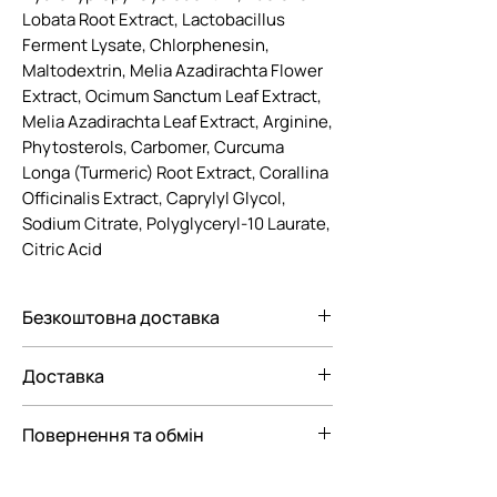
Lobata Root Extract, Lactobacillus
Ferment Lysate, Chlorphenesin,
Maltodextrin, Melia Azadirachta Flower
Extract, Ocimum Sanctum Leaf Extract,
Melia Azadirachta Leaf Extract, Arginine,
Phytosterols, Carbomer, Curcuma
Longa (Turmeric) Root Extract, Corallina
Officinalis Extract, Caprylyl Glycol,
Sodium Citrate, Polyglyceryl-10 Laurate,
Citric Acid
Безкоштовна доставка
Безкоштовна доставка Новою
Доставка
поштою по Україні при замовленні від
3000 грн.
Ми пропонуємо вам наступні
Повернення та обмін
варіанти доставки замовлення:
— До відділення Нової Пошти
Відповідно до Закону "Про Захист