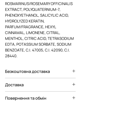
ROSMARINUS/ROSEMARY OFFICINALIS
EXTRACT, POLYQUATERNIUM-7,
PHENOXYETHANOL, SALICYLIC ACID,
HYDROLYZED KERATIN,
PARFUM/FRAGRANCE, HEXYL
CINNAMAL, LIMONENE, CITRAL,
MENTHOL, CITRIC ACID, TETRASODIUM
EDTA, POTASSIUM SORBATE, SODIUM
BENZOATE, C.I. 47005, C.I. 42090, C.I.
28440.
Безкоштовна доставка
Безкоштовна доставка Новою
Доставка
поштою по Україні при замовленні від
3000 грн.
Ми пропонуємо вам наступні
Повернення та обмін
варіанти доставки замовлення:
— До відділення Нової Пошти
Відповідно до Закону "Про Захист
— До поштомату Нової пошти