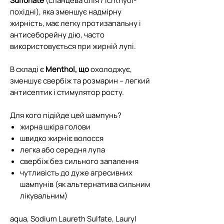
Sulfonate
(сланцева олія / ichthyol-
похідні), яка зменшує надмірну
жирність, має легку протизапальну і
антисеборейну дію, часто
використовується при жирній лупі.
В складі є
Menthol, що
охолоджує,
зменшує свербіж та розмарин – легкий
антисептик і стимулятор росту.
Для кого підійде цей шампунь?
жирна шкіра голови
швидко жирніє волосся
легка або середня лупа
свербіж без сильного запалення
чутливість до дуже агресивних
шампунів (як альтернатива сильним
лікувальним)
aqua, Sodium Laureth Sulfate, Lauryl