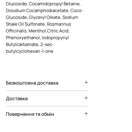
Glucoside, Cocamidopropyl Betaine,
Disodium Cocamphodiacetate, Coco-
Glucoside, Glyceryl Oleate, Sodium
Shale Oil Sulfonate, Rosmarinus
Officinalis, Menthol,Citric Acid,
Phenoxyethanol, Iodopropynyl
Butylcarbamate, 2-sec-
butylcyclohexan-1-one
Безкоштовна доставка
Безкоштовна доставка Новою
Доставка
поштою по Україні при замовленні від
3000 грн.
Ми пропонуємо вам наступні
Повернення та обмін
варіанти доставки замовлення:
— До відділення Нової Пошти
Відповідно до Закону "Про Захист
— До поштомату Нової пошти