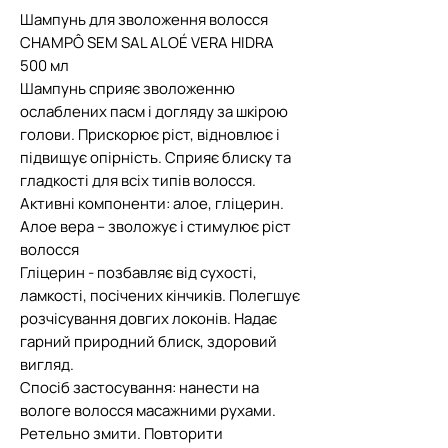
Шампунь для зволоження волосся
CHAMPÔ SEM SAL ALOÉ VERA HIDRA
500 мл
Шампунь сприяє зволоженню
ослаблених пасм і догляду за шкірою
голови. Прискорює ріст, відновлює і
підвищує опірність. Сприяє блиску та
гладкості для всіх типів волосся.
Активні компоненти: алое, гліцерин.
Алое вера – зволожує і стимулює ріст
волосся
Гліцерин - позбавляє від сухості,
ламкості, посічених кінчиків. Полегшує
розчісування довгих локонів. Надає
гарний природний блиск, здоровий
вигляд.
Спосіб застосування: нанести на
вологе волосся масажними рухами.
Ретельно змити. Повторити