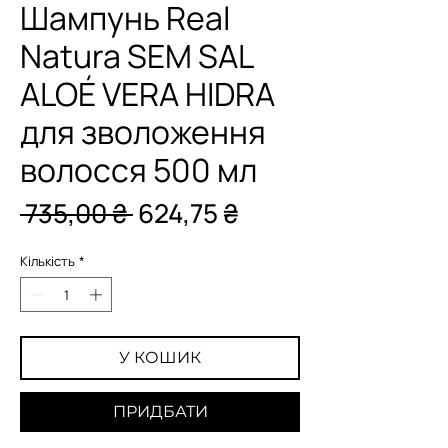
Шампунь Real
Natura SEM SAL
ALOÉ VERA HIDRA
для зволоження
волосся 500 мл
Звичайна
За
 735,00 ₴ 
624,75 ₴
ціна
розпродажем
Кількість
*
У КОШИК
ПРИДБАТИ