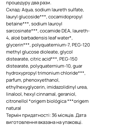
процедуру два рази.
Склад: Aqua, sodium laureth sulfate,
lauryl glucoside***, cocamidopropyl
betaine***, sodium lauroyl
sarcosinate***, cocamide DEA, laureth-
4, aloé barbadensis leaf water*,
glycerin***, polyquaternium-7, PEG-120
methyl glucose dioleate, glycol
distearate, citric acid***, PEG-150
distearate, polyquaternium-10, guar
hydroxypropyl trimonium chloride***,
parfum, phenoxyethanol,
ethylhexyglycerin, imidazolidinyl urea,
linalool, hexyl cinnamal, geraniol,
citronellol *origem biológica ***origem
natural
Термін придатності: 36 місяців. Дата
виготовлення вказана на упаковці.