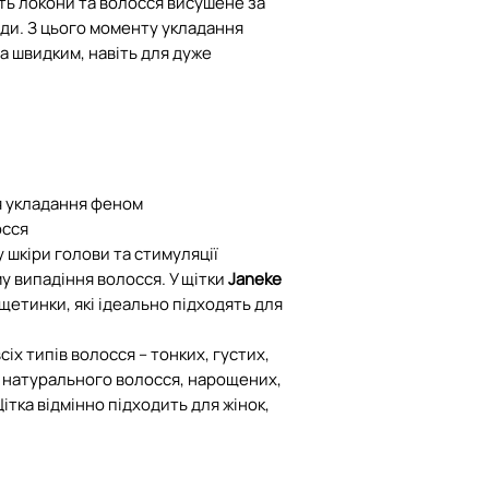
ть локони та волосся висушене за
обміну
оди. З цього моменту укладання
а швидким, навіть для дуже
У разі пошкодженн
транспортування 
компенсацію при 
умов:
- посилка була ро
я укладання феном
(при кур'єрі для к
осся
складений акт ог
 шкіри голови та стимуляції
Пошти про пошко
му випадіння волосся. У щітки
Janeke
 щетинки, які ідеально підходять для
сіх типів волосся – тонких, густих,
, натурального волосся, нарощених,
ітка відмінно підходить для жінок,