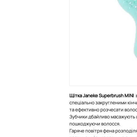
Щітка Janeke Superbrush MINI
спеціально закругленими кінч
та ефективно розчесати волос
Зубчики дбайливо масажують шк
пошкоджуючи волосся.
Гаряче повітря фена розподіля