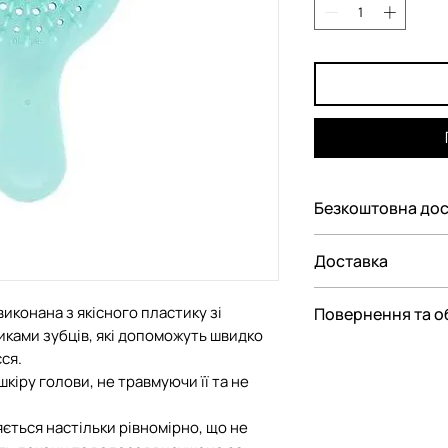
Безкоштовна дос
Безкоштовна дос
Доставка
Україні при замовл
Ми пропонуємо ва
виконана з якісного пластику зі
Повернення та о
замовлення:
иками зубців, які допоможуть швидко
— До відділення Н
Відповідно до Зак
ся.
— До поштомату Н
споживачів"
іру голови, не травмуючи її та не
парфюмерно-косме
перелік непродов
ється настільки рівномірно, що не
якості, що не під