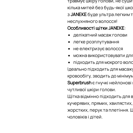
травмує шкіру голови, не суши
кілька митей без будь-якої шк
з
JANEKE
буде ультра легким т
неслухняного волосся!
Особливості щітки JANEKE
:
делікатний масаж голови
легке розплутування
не електризує волосся
можна використовувати дл
підходить для мокрого вол
Ідеально підходить для масажу
кровообігу, зводить до мініму
Superbrush
є гнучкі нейлонові
чутливої шкіри голови.
Щітка відмінно підходить для в
кучерявих, прямих, хвилястих
жорстких, перук та плетіння. Щ
чоловіків і дітей.