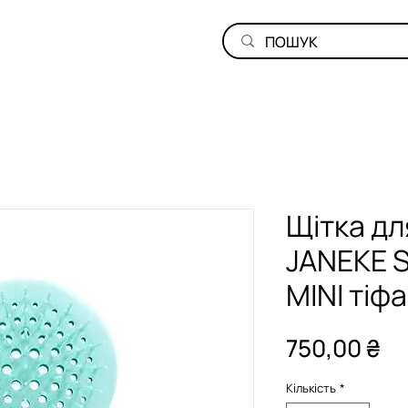
Щітка дл
JANEKE 
MINI тіфа
Ці
750,00 ₴
Кількість
*