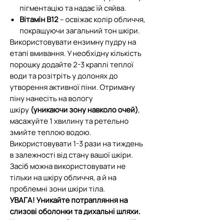
пігментацію та надає їй сяйва.
Вітамін B12
– освіжає колір обличчя,
покращуючи загальний тон шкіри.
Використовувати ензимну пудру на
етапі вмивання. У необхідну кількість
порошку додайте 2-3 краплі теплої
води та розітріть у долонях до
утворення активної піни. Отриману
піну нанесіть на вологу
шкіру
(уникаючи зону навколо очей)
,
масажуйте 1 хвилину та ретельно
змийте теплою водою.
Використовувати 1-3 рази на тиждень
в залежності від стану вашої шкіри.
Засіб можна використовувати не
тільки на шкіру обличчя, а й на
проблемні зони шкіри тіла.
УВАГА! Уникайте потрапляння на
слизові оболонки та дихальні шляхи.