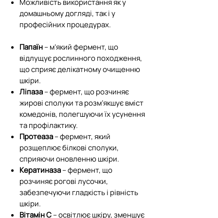
Можливість використання як у
домашньому догляді, так і у
професійних процедурах.
Папаїн
– м’який фермент, що
відлущує рослинного походження,
що сприяє делікатному очищенню
шкіри.
Ліпаза
– фермент, що розчиняє
жирові сполуки та розм’якшує вміст
комедонів, полегшуючи їх усунення
та профілактику.
Протеаза
– фермент, який
розщеплює білкові сполуки,
сприяючи оновленню шкіри.
Кератиназа
– фермент, що
розчиняє рогові лусочки,
забезпечуючи гладкість і рівність
шкіри.
Вітамін C
– освітлює шкіру, зменшує