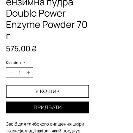
ензимна пудра
Double Power
Enzyme Powder 70
г
Ціна
575,00 ₴
Кількість
*
У КОШИК
ПРИДБАТИ
Засіб для глибокого очищення шкіри
та ексфоліації шкіри , який поєднує