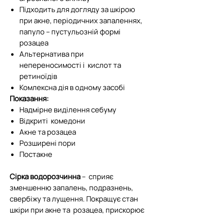
Підходить для догляду за шкірою
при акне, періодичних запаленнях,
папуло – пустульозній формі
розацеа
Альтернатива при
непереносимості і кислот та
ретиноїдів
Комлексна дія в одному засобі
Показання:
Надмірне виділення себуму
Відкриті комедони
Акне та розацеа
Розширені пори
Постакне
Сірка водорозчинна
– сприяє
зменшенню запалень, подразнень,
свербіжу та лущення. Покращує стан
шкіри при акне та розацеа, прискорює