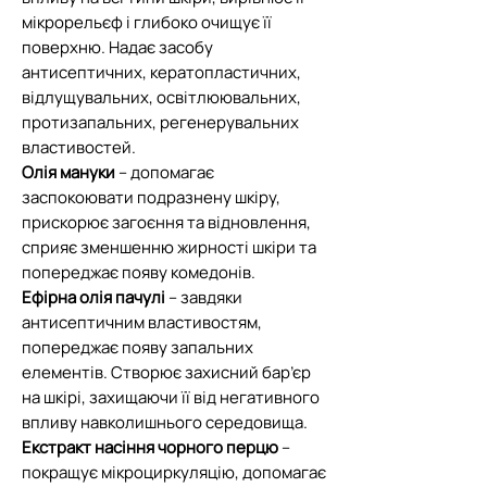
мікрорельєф і глибоко очищує її
поверхню. Надає засобу
антисептичних, кератопластичних,
відлущувальних, освітлюювальних,
протизапальних, регенерувальних
властивостей.
Олія мануки
– допомагає
заспокоювати подразнену шкіру,
прискорює загоєння та відновлення,
сприяє зменшенню жирності шкіри та
попереджає появу комедонів.
Ефірна олія пачулі
– завдяки
антисептичним властивостям,
попереджає появу запальних
елементів. Створює захисний бар’єр
на шкірі, захищаючи її від негативного
впливу навколишнього середовища.
Екстракт насіння чорного перцю
–
покращує мікроциркуляцію, допомагає