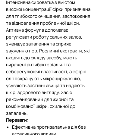
Інтенсивна сироватка з вмістом
високої концентрації сірки призначена
для глибокого очищення, заспокоєння
та відновлення проблемної шкіри.
Активна формула допомагає
регулювати роботу сальних залоз,
зменшує запалення та сприяє
звуженню пор. Рослинні екстракти, які
входять до складу засобу, мають
виражені антибактеріальні та
себорегулюючі властивості, а ефірні
олії покращують мікроциркуляцію,
усувають застійні явища та надають
шкірі здорового вигляду. Засіб
рекомендований для жирної та
комбінованої шкіри, схильної до
запалень.
Переваги:
Ефективна протизапальна дія без
агресивного впливу