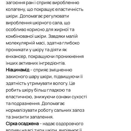
загоєння ран і сприяє виробленню
колагену, що покращує еластичність
шкіри. Допомагає регулювати
вироблення шкірного сала, що
особливо корисно для жирної та
комбінованої шкіри. Завдяки малій
молекулярній масі, здатна глибоко
проникати у шкіру та діяти як
енхансер, покращуючи проникнення
інших активних інгредієнтів.
Ніацинамід
– сприяє зміцненню
захисного шару шкіри, підвищуючи її
здатність утримувати вологу. Це
робить шкіру більш гладкою та
еластичною, знижуючи ознаки сухості
та подразнення. Допомагає
нормалізувати роботу сальних залоз
та знизити запалення.
Сірка осаджена
– надає оздоровчого
впливу на всі типи шкіри, вирівнює її