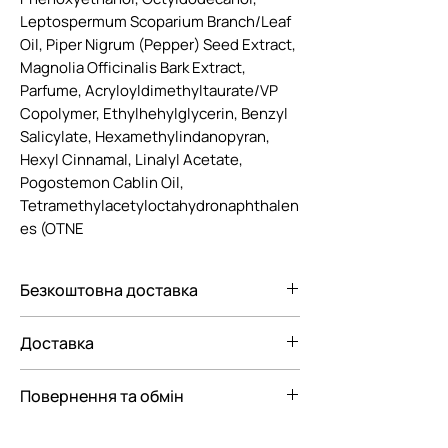
Leptospermum Scoparium Branch/Leaf
Oil, Piper Nigrum (Pepper) Seed Extract,
Magnolia Officinalis Bark Extract,
Parfume, Acryloyldimethyltaurate/VP
Copolymer, Ethylhehylglycerin, Benzyl
Salicylate, Hexamethylindanopyran,
Hexyl Cinnamal, Linalyl Acetate,
Pogostemon Cablin Oil,
Tetramethylacetyloctahydronaphthalen
es (OTNE
Безкоштовна доставка
Безкоштовна доставка Новою
Доставка
поштою по Україні при замовленні від
3000 грн.
Ми пропонуємо вам наступні
Повернення та обмін
варіанти доставки замовлення:
— До відділення Нової Пошти
Відповідно до Закону "Про Захист