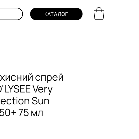
КАТАЛОГ
хисний спрей
'LYSEE Very
tection Sun
 50+ 75 мл
на