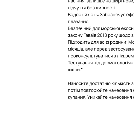
насіння, залишає на шкірі не
відчуття без жирності.
Водостійкість: Забезпечує ефе
плавання.
Безпечний для морської екоси
закону Гаваїв 2018 року щодо
Підходить для всієї родини: М
місяців, але перед застосува
проконсультуватися з лікарем
Тестування під дерматологічн
шкіри."
Наносьте достатню кількість 
потім повторюйте нанесення ко
купання. Уникайте нанесення н