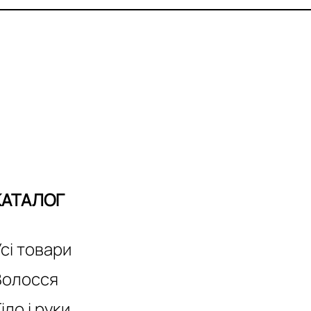
КАТАЛОГ
сі товари
Волосся
іло і руки