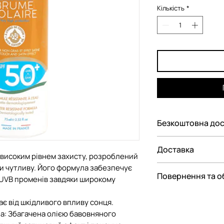
Кількість
*
Безкоштовна дос
Безкоштовна дос
Доставка
Україні при замовл
високим рівнем захисту, розроблений
чи чутливу. Його формула забезпечує
Ми пропонуємо ва
Повернення та о
 UVB променів завдяки широкому
замовлення:
— До відділення Н
Відповідно до Зак
є від шкідливого впливу сонця.
— До поштомату Н
споживачів"
а: Збагачена олією бавовняного
парфюмерно-косме