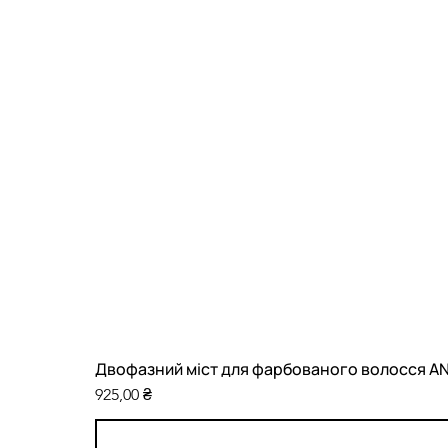
Двофазний міст для фарбованого волосся ANILL
Ціна
925,00 ₴