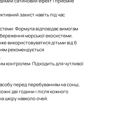
видимий сатиновий ефект і приємне
перелік непродов
якості, що не під
ктивний захист навіть під час
обміну
стеми: Формула відповідає вимогам
У разі пошкодженн
 збереження морської екосистеми.
транспортування 
оже використовуватися дітьми від 6
компенсацію при 
нням рекомендується
умов:
.
- посилка була ро
им контролем: Підходить для чутливої
(при кур'єрі для к
складений акт ог
Пошти про пошко
засобу перед перебуванням на сонці,
жні дві години і після кожного
а шкіру навколо очей.