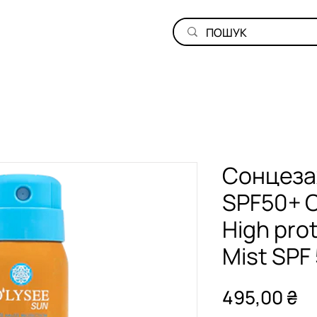
Cонцеза
SPF50+ O
High pro
Mist SPF
Ці
495,00 ₴