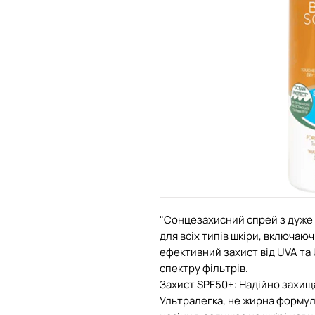
"Сонцезахисний спрей з дуже 
для всіх типів шкіри, включаю
ефективний захист від UVA та
спектру фільтрів.
Захист SPF50+: Надійно захища
Ультралегка, не жирна формул