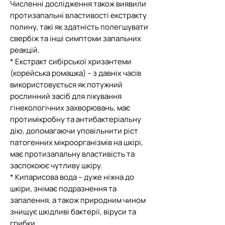
Численні дослідження також виявили
протизапальні властивості екстракту
полину, такі як здатність полегшувати
свербіж та інші симптоми запальних
реакцій.
* Екстракт сибірської хризантеми
(корейська ромашка) – з давніх часів
використовується як потужний
рослинний засіб для лікування
гінекологічних захворювань, має
протимікробну та антибактеріальну
дію, допомагаючи уповільнити ріст
патогенних мікроорганізмів на шкірі,
має протизапальну властивість та
заспокоює чутливу шкіру.
* Кипарисова вода – дуже ніжна до
шкіри, знімає подразнення та
запалення, а також природним чином
знищує шкідливі бактерії, віруси та
грибки.