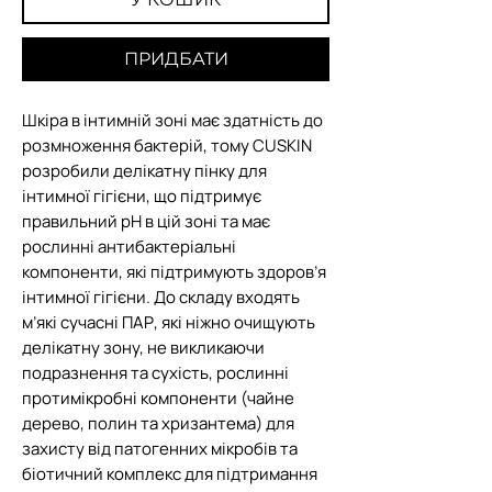
ПРИДБАТИ
Шкіра в інтимній зоні має здатність до
розмноження бактерій, тому CUSKIN
розробили делікатну пінку для
інтимної гігієни, що підтримує
правильний рН в цій зоні та має
рослинні антибактеріальні
компоненти, які підтримують здоров’я
інтимної гігієни. До складу входять
м’які сучасні ПАР, які ніжно очищують
делікатну зону, не викликаючи
подразнення та сухість, рослинні
протимікробні компоненти (чайне
дерево, полин та хризантема) для
захисту від патогенних мікробів та
біотичний комплекс для підтримання