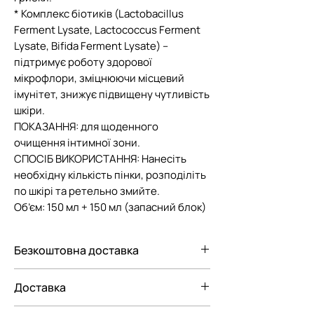
* Комплекс біотиків (Lactobacillus
Ferment Lysate, Lactococcus Ferment
Lysate, Bifida Ferment Lysate) –
підтримує роботу здорової
мікрофлори, зміцнюючи місцевий
імунітет, знижує підвищену чутливість
шкіри.
ПОКАЗАННЯ: для щоденного
очищення інтимної зони.
СПОСІБ ВИКОРИСТАННЯ: Нанесіть
необхідну кількість пінки, розподіліть
по шкірі та ретельно змийте.
Об’єм: 150 мл + 150 мл (запасний блок)
Безкоштовна доставка
Безкоштовна доставка Новою
Доставка
поштою по Україні при замовленні від
3000 грн.