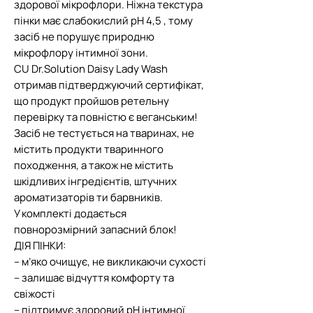
здорової мікрофлори. Ніжна текстура
пінки має слабокислий рН 4,5 , тому
засіб не порушує природню
мікрофлору інтимної зони.
CU Dr.Solution Daisy Lady Wash
отримав підтверджуючий сертифікат,
що продукт пройшов ретельну
перевірку та повністю є веганським!
Засіб не тестується на тваринах, не
містить продукти тваринного
походження, а також не містить
шкідливих інгредієнтів, штучних
ароматизаторів ти барвників.
У комплекті додається
повнорозмірний запасний блок!
ДІЯ ПІНКИ:
– м’яко очищує, не викликаючи сухості
– залишає відчуття комфорту та
свіжості
– підтримує здоровий рН інтимної