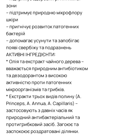
зони
– підтримує природню мікрофлору
шкіри
– пригнічує розвиток патогенних
бактерій
– допомагає усунути та запобігає
появі свербіжу та подразнень
АКТИВНІ ІНГРЕДІЄНТИ:
* Олія та екстракт чайного дерева –
вважається природним антибіотиком
та дезодорантом з високою
активністю проти патогенних
мікроорганізмів та грибків.
* Екстракти трьох видів полину (A.
Princeps, A. Annua, A. Capillaris) –
застосовують з давніх часів як
природний антибактеріальний та
протигрибковий засіб. Загоює та
заспокоює роздратовані ділянки.