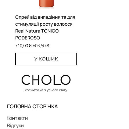
пошкодження посилки
Спрей від випадіння та для
Маска для обличчя
стимуляції росту волосся
очищуюча Aweskin - 
Real Natura TÓNICO
PORES MASK
PODEROSO
Ціна
390,00 ₴
Звичайна ціна
За розпродажем
710,00 ₴
603,50 ₴
У КОШИК
ГОЛОВНА СТОРІНКА
Контакти
Відгуки