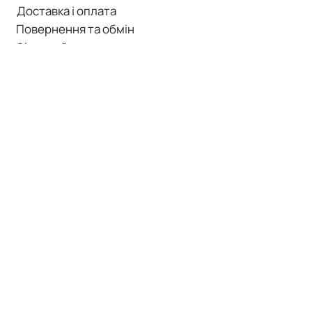
Доставка і оплата
Повернення та обмін
Фізичний магазин
Корисна інформація
КАТАЛОГ
Усі товари
Волосся
Тіло і руки
Макіяж
Обличчя
Тестери і мініатюри
+380 99 017-28-96