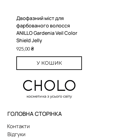
пошкодження посилки
Двофазний міст для
Парфумований міст д
фарбованого волосся
тіла ANILLO Bitter Ora
ANILLO Gardenia Veil Color
Perfume Body Mist
Shield Jelly
Ціна
1 525,00 ₴
Ціна
925,00 ₴
У КОШИК
ГОЛОВНА СТОРІНКА
Контакти
Відгуки