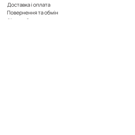
Доставка і оплата
Повернення та обмін
Фізичний магазин
Корисна інформація
КАТАЛОГ
Усі товари
Волосся
Тіло і руки
Макіяж
Обличчя
Тестери і мініатюри
+380 99 017-28-96