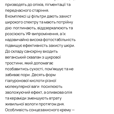
призводять до опіків, пігментації та
передчасного старіння.
В комплексі ці фільтри дають захист
широкого спектру та мають потрійну
дію: поглинають, віддзеркалюють та
розсіюють УФ-випромінення, а їх
надзвичайно висока фотостабільність
підвищує ефективність захисту шкіри.
До складу санскріну входить
веганський сквалан з цукрової
тростини, який допомагає
позбавитись сухості, пом’якшує та не
забиває пори. Десять форм
гіалуронової кислоти різної
молекулярної ваги посилюють
зволожуючий ефект, а оливкова олія
та кераміди зменшують втрату
живильної вологи протягом дня.
Особливість сонцезахисного крему —