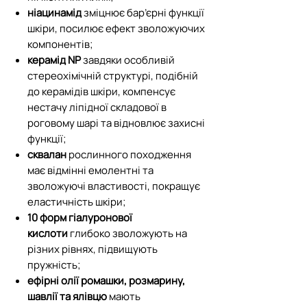
ніацинамід
зміцнює бар’єрні функції
шкіри, посилює ефект зволожуючих
компонентів;
керамід NP
завдяки особливій
стереохімічній структурі, подібній
до керамідів шкіри, компенсує
нестачу ліпідної складової в
роговому шарі та відновлює захисні
функції;
сквалан
рослинного походження
має відмінні емолентні та
зволожуючі властивості, покращує
еластичність шкіри;
10 форм гіалуронової
кислоти
глибоко зволожують на
різних рівнях, підвищують
пружність;
ефірні олії ромашки, розмарину,
шавлії та ялівцю
мають