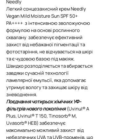
Needly
Легкий сонцезахисний крем Needly
Vegan Mild Moisture Sun SPF 50+
PA++++ з інтенсивною зволожуючою
формулою на основі рослинного
сквалану забезпечує ефективний
захист від небажаної пігментації та
фотостаріння, не відчувається на шкірі
та є чудовою базою під макіяж.
Швидко розподіляється та вбирається
завдяки сучасній технології
ламелярної емульсії, яка допомагає
утримує вологу та захищає шкіру від
зневоднення.
Поєднання чотирьох хімічних УФ-
фільтрів нового покоління
(Uvinul® A
Plus, Uvinul® T 150, Tinosorb® M,
Uvasorb® HEB) забезпечує
максимально можливий захист від
небезпечних UVA та UVB-променів, що