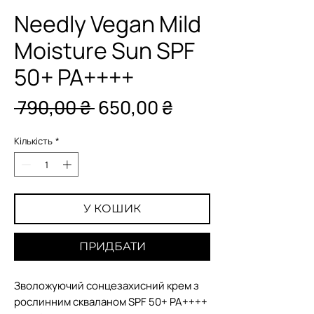
Needly Vegan Mild
Moisture Sun SPF
50+ PA++++
Звичайна
За
 790,00 ₴ 
650,00 ₴
ціна
розпродажем
Кількість
*
У КОШИК
ПРИДБАТИ
Зволожуючий сонцезахисний крем з
рослинним скваланом SPF 50+ PA++++