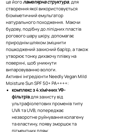
це його
ламелярна структура
, для
створення якої використовується
біоміметичний емульгатор
натурального походження. Маючи
будову, подібну до ліпідних пластів
рогового шару шкіру, допомагає
природнім шляхом зміцнити
пошкоджений захисний бар’єр, а також
утворює тонку дихаючу плівку на
поверхні, щоб уникнути
випаровуванню вологи.
Активні інгредієнти Needly Vegan Mild
Moisture Sun SPF 50+ PA++++:
комплекс з 4 хімічних УФ-
фільтрів
для захисту від
ультрафіолетових променів типу
UVA та UVB, попереджає
незворотне руйнування колагену
та еластину, появу зморшок та
пігментних плям;