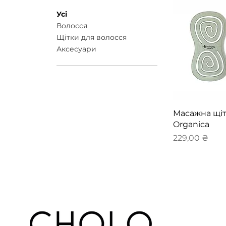
Усі
Волосся
Щітки для волосся
Аксесуари
Швидкий 
Масажна щіт
Organica
Ціна
229,00 ₴