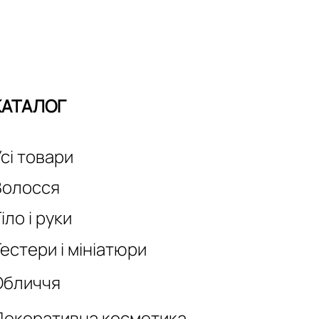
КАТАЛОГ
сі товари
Волосся
іло і руки
естери і мініатюри
Обличчя
Декоративна косметика