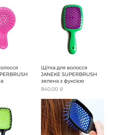
й перегляд
Швидкий перегляд
волосся
Щітка для волосся
UPERBRUSH
JANEKE SUPERBRUSH
ва
зелена з фуксією
Ціна
840,00 ₴