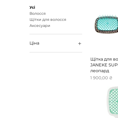
Усі
Волосся
Щітки для волосся
Аксесуари
Ціна
645 ₴
1 900 ₴
Швидкий 
Щітка для в
JANEKE SU
леопард
Ціна
1 900,00 ₴