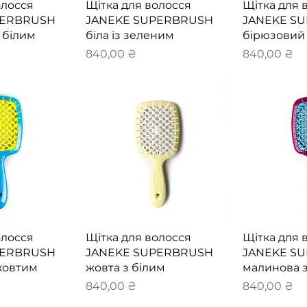
перегляд
Швидкий перегляд
Швидки
олосся
Щітка для волосся
Щітка для 
PERBRUSH
JANEKE SUPERBRUSH
JANEKE S
 білим
біла із зеленим
бірюзовий
Ціна
Ціна
840,00 ₴
840,00 ₴
перегляд
Швидкий перегляд
Швидки
олосся
Щітка для волосся
Щітка для 
PERBRUSH
JANEKE SUPERBRUSH
JANEKE S
жовтим
жовта з білим
малинова 
Ціна
Ціна
840,00 ₴
840,00 ₴