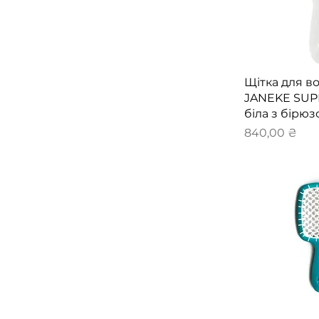
Швидкий 
Щітка для в
JANEKE SU
біла з бірю
Ціна
840,00 ₴