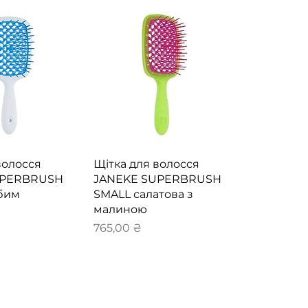
й перегляд
Швидкий перегляд
волосся
Щітка для волосся
UPERBRUSH
JANEKE SUPERBRUSH
убим
SMALL салатова з
малиною
Ціна
765,00 ₴