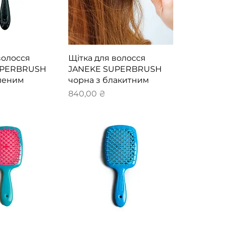
й перегляд
Швидкий перегляд
волосся
Щітка для волосся
UPERBRUSH
JANEKE SUPERBRUSH
еленим
чорна з блакитним
Ціна
840,00 ₴