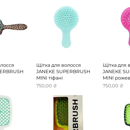
перегляд
Швидкий перегляд
Швидки
олосся
Щітка для волосся
Щітка для 
PERBRUSH
JANEKE SUPERBRUSH
JANEKE S
MINI тіфані
MINI роже
Ціна
Ціна
750,00 ₴
750,00 ₴