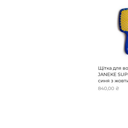
Швидкий 
Щітка для в
JANEKE SU
синя з жовт
Ціна
840,00 ₴