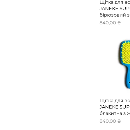
Швидкий 
Щітка для в
JANEKE SU
бірюзовий з
Ціна
840,00 ₴
Швидкий 
Щітка для в
JANEKE SU
блакитна з 
Ціна
840,00 ₴