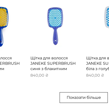
перегляд
Швидкий перегляд
Швидки
олосся
Щітка для волосся
Щітка для 
PERBRUSH
JANEKE SUPERBRUSH
JANEKE S
им
синя з блакитним
біла з гол
Ціна
Ціна
840,00 ₴
840,00 ₴
Показати більше