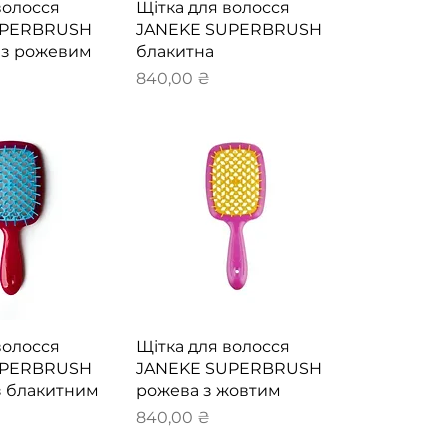
й перегляд
Швидкий перегляд
волосся
Щітка для волосся
UPERBRUSH
JANEKE SUPERBRUSH
 з рожевим
блакитна
Ціна
840,00 ₴
й перегляд
Швидкий перегляд
волосся
Щітка для волосся
UPERBRUSH
JANEKE SUPERBRUSH
з блакитним
рожева з жовтим
Ціна
840,00 ₴