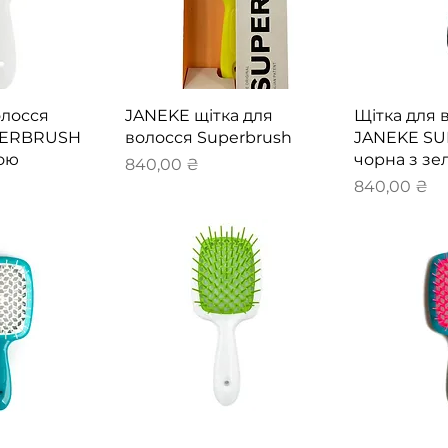
перегляд
Швидкий перегляд
Швидки
олосся
JANEKE щітка для
Щітка для 
PERBRUSH
волосся Superbrush
JANEKE S
зою
чорна з з
Ціна
840,00 ₴
Ціна
840,00 ₴