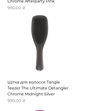
Chrome Afterparty Pink
Ціна
990,00 ₴
Щітка для волосся Tangle
Teezer The Ultimate Detangler
Chrome Midnight Silver
Ціна
990,00 ₴