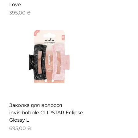
Love
Ціна
395,00 ₴
Заколка для волосся
invisibobble CLIPSTAR Eclipse
Glossy L
Ціна
695,00 ₴